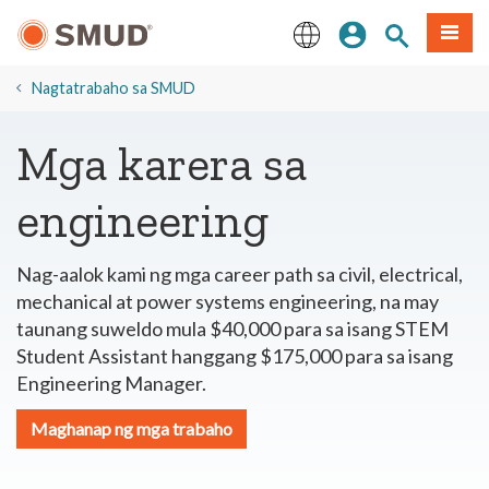
Lumaktaw
Mag-sign In
Paghahanap 
Menu
sa
Pangunahing
English
Nilalaman
​Nagtatrabaho sa SMUD
Mga karera sa
engineering
Nag-aalok kami ng mga career path sa civil, electrical,
mechanical at power systems engineering, na may
taunang suweldo mula $40,000 para sa isang STEM
Student Assistant hanggang $175,000 para sa isang
Engineering Manager.
Maghanap ng mga trabaho