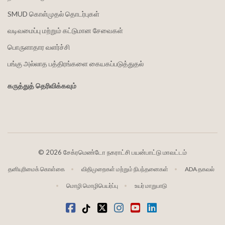
SMUD கொள்முதல் தொடர்புகள்
வடிவமைப்பு மற்றும் கட்டுமான சேவைகள்
பொருளாதார வளர்ச்சி
பங்கு அல்லாத பத்திரங்களை கையகப்படுத்துதல்
கருத்துத் தெரிவிக்கவும்
©
2026 சேக்ரமெண்டோ நகராட்சி பயன்பாட்டு மாவட்டம்
தனியுரிமைக் கொள்கை
விதிமுறைகள் மற்றும் நிபந்தனைகள்
ADA தகவல்
மொழி மொழிபெயர்ப்பு
உயர் மாறுபாடு
முகநூல்
டிக்டோக்
ட்விட்டர்
Instagram
வலைஒளி
LinkedIn