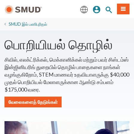
முக்கிய
உள்நுழையவும்
தளத் தேடல்
பட்டியல
உள்ளடக்கத்திற்கு
செல்க
English
​SMUD இல் பணிபுரிதல்
பொறியியல் தொழில்
சிவில், எலக்ட்ரிக்கல், மெக்கானிக்கல் மற்றும் பவர் சிஸ்டம்ஸ்
இன்ஜினியரிங் துறையில் தொழில் பாதைகளை நாங்கள்
வழங்குகிறோம், STEM மாணவர் உதவியாளருக்கு $40,000
முதல் பொறியியல் மேலாளருக்கான ஆண்டு சம்பளம்
$175,000 வரை.
வேலைகளைத் தேடுங்கள்