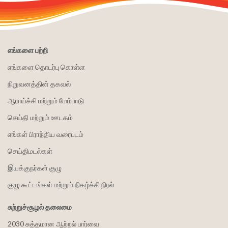
எங்களை பற்றி
எங்களை தொடர்பு கொள்ள
நிறுவனத்தின் தகவல்
ஆராய்ச்சி மற்றும் மேம்பாடு
செய்தி மற்றும் ஊடகம்
எங்கள் பிராந்திய வரைபடம்
செய்திமடல்கள்
இயக்குநர்கள் குழு
குழு கூட்டங்கள் மற்றும் நிகழ்ச்சி நிரல்
சுற்றுச்சூழல் தலைமை
2030 சுத்தமான ஆற்றல் பார்வை