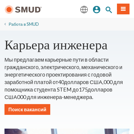
Перейти
вход
Поиск по 
Мен
к
основному
English
содержанию
​Работа в SMUD
Карьера инженера
Мы предлагаем карьерные пути в области
гражданского, электрического, механического и
энергетического проектирования с годовой
заработной платой от40долларов США,000 для
помощника студента STEM до175долларов
США000 для инженера-менеджера.
Поиск вакансий