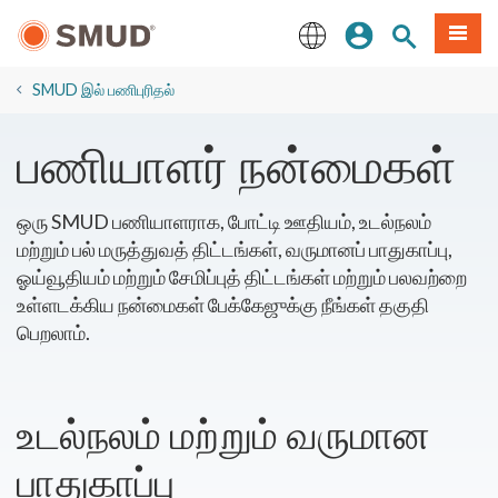
முக்கிய
உள்நுழையவும்
தளத் தேடல்
பட்டியல
உள்ளடக்கத்திற்கு
செல்க
English
​SMUD இல் பணிபுரிதல்
பணியாளர் நன்மைகள்
ஒரு SMUD பணியாளராக, போட்டி ஊதியம், உடல்நலம்
மற்றும் பல் மருத்துவத் திட்டங்கள், வருமானப் பாதுகாப்பு,
ஓய்வூதியம் மற்றும் சேமிப்புத் திட்டங்கள் மற்றும் பலவற்றை
உள்ளடக்கிய நன்மைகள் பேக்கேஜுக்கு நீங்கள் தகுதி
பெறலாம்.
உடல்நலம் மற்றும் வருமான
பாதுகாப்பு