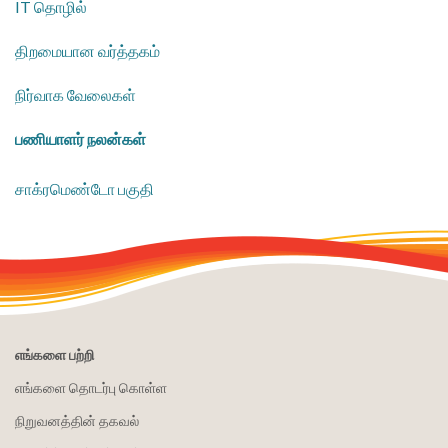
IT தொழில்
திறமையான வர்த்தகம்
நிர்வாக வேலைகள்
பணியாளர் நலன்கள்
​சாக்ரமெண்டோ பகுதி
எங்களை பற்றி
எங்களை தொடர்பு கொள்ள
நிறுவனத்தின் தகவல்