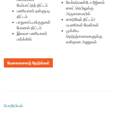
சேக்ரமெண்டோ ரீஜினல்
மேம்பாட்டுத் திட்டம்
லைட் ரெயிலுக்கு
பணியாளர் தள்ளுபடி
அருகாமையில்
திட்டம்
ரைடுஷேர் திட்டம்/
பாதுகாப்பு விருதுகள்
பயணிகள் வேன்கள்
போனஸ் திட்டம்
முக்கிய
இலவச பணியாளர்
நெடுஞ்சாலைகளுக்கு
பார்க்கிங்
எளிதான அணுகல்
வேலைகளைத் தேடுங்கள்
பொறியியல்