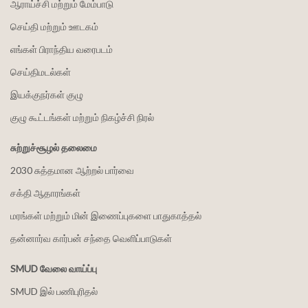
ஆராய்ச்சி மற்றும் மேம்பாடு
செய்தி மற்றும் ஊடகம்
எங்கள் பிராந்திய வரைபடம்
செய்திமடல்கள்
இயக்குநர்கள் குழு
குழு கூட்டங்கள் மற்றும் நிகழ்ச்சி நிரல்
சுற்றுச்சூழல் தலைமை
2030 சுத்தமான ஆற்றல் பார்வை
சக்தி ஆதாரங்கள்
மரங்கள் மற்றும் மின் இணைப்புகளை பாதுகாத்தல்
தன்னார்வ கார்பன் சந்தை வெளிப்பாடுகள்
SMUD வேலை வாய்ப்பு
SMUD இல் பணிபுரிதல்