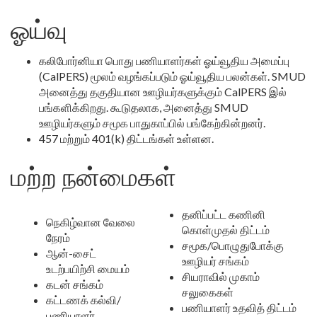
ஓய்வு
கலிபோர்னியா பொது பணியாளர்கள் ஓய்வூதிய அமைப்பு
(CalPERS) மூலம் வழங்கப்படும் ஓய்வூதிய பலன்கள். SMUD
அனைத்து தகுதியான ஊழியர்களுக்கும் CalPERS இல்
பங்களிக்கிறது. கூடுதலாக, அனைத்து SMUD
ஊழியர்களும் சமூக பாதுகாப்பில் பங்கேற்கின்றனர்.
457 மற்றும் 401(k) திட்டங்கள் உள்ளன.
மற்ற நன்மைகள்
தனிப்பட்ட கணினி
நெகிழ்வான வேலை
கொள்முதல் திட்டம்
நேரம்
சமூக/பொழுதுபோக்கு
ஆன்-சைட்
ஊழியர் சங்கம்
உடற்பயிற்சி மையம்
சியராவில் முகாம்
கடன் சங்கம்
சலுகைகள்
கட்டணக் கல்வி/
பணியாளர் உதவித் திட்டம்
பணியாளர்