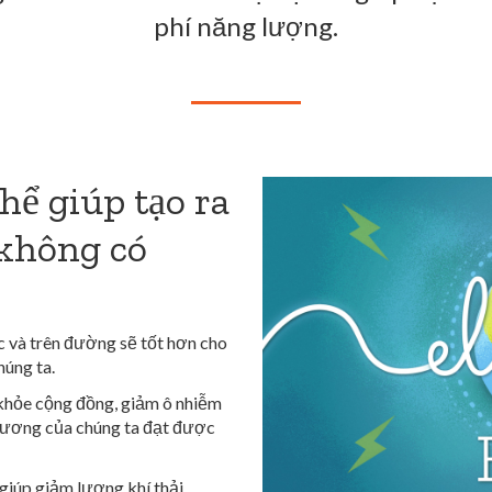
phí năng lượng.
hể giúp tạo ra
 không có
c và trên đường sẽ tốt hơn cho
húng ta.
 khỏe cộng đồng, giảm ô nhiễm
 phương của chúng ta đạt được
giúp giảm lượng khí thải