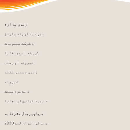
زموږ په اړه
موږ سره اړیکه ونیسئ
د شرکت معلومات
څیړنه او پراختیا
خبرونه او رسنۍ
زموږ د سیمې نقشه
خبرونه
د مدیره هیئت
د بورډ غونډې او اجنډا
د چاپیریال مشرتابه
2030 د پاکې انرژۍ لید