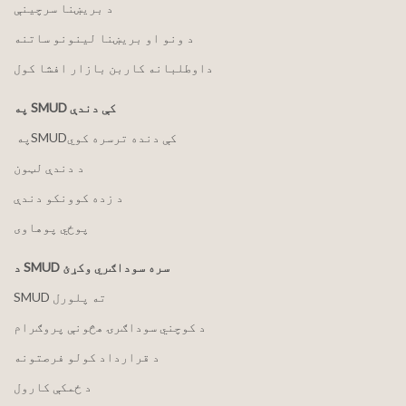
د بریښنا سرچینې
د ونو او بریښنا لینونو ساتنه
داوطلبانه کاربن بازار افشا کول
په SMUD کې دندې
په ‏‎SMUD‎‏ کې دنده ترسره کوي
د دندې لټون
د زده کوونکو دندې
پوځي پوهاوی
د SMUD سره سوداګري وکړئ
SMUD ته پلورل
د کوچني سوداګرۍ هڅونې پروګرام
د قرارداد کولو فرصتونه
د ځمکې کارول