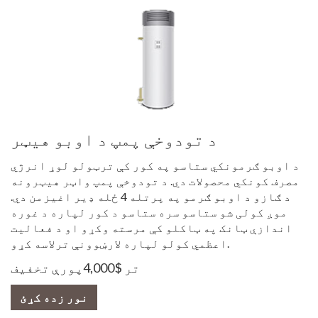
د تودوخې پمپ د اوبو هیټر
د اوبو ګرمونکي ستاسو په کور کې ترټولو لوړ انرژي
مصرف کونکي محصولات دي. د تودوخې پمپ واټر هیټرونه
د ګازو د اوبو ګرمو په پرتله 4 ځله ډیر اغیزمن دي.
موږ کولی شو ستاسو سره ستاسو د کور لپاره د غوره
اندازې ټانک په ټاکلو کې مرسته وکړو او د فعالیت
اعظمي کولو لپاره لارښوونې ترلاسه کړو.
تر $4,000پورې تخفیف
نور زده کړئ