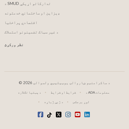
د SMUD تدارکاتو اړیکې
ډیزاین او ساختماني خدمتونه
اقتصادي پراختیا
د غیر سټاک تضمینونو استملاک
نظر ورکړئ
2026 د ساکرامنټو ښاروالۍ یوټیلیټي ولسوالۍ
©
د ADA معلومات
شرایط او شرایط
د پټتیا تګلاره
لوړ برعکس
د ژبې ژباړه
LinkedIn
یوټیوب
انسټاګرام
ټویټر
ټیک ټاک
فیسبوک