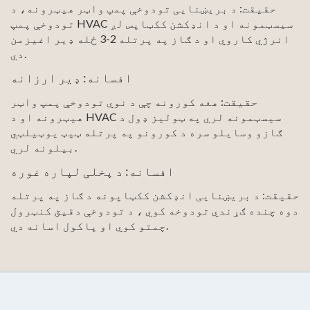
حقیقت: د بریښنایی تودوخې پمپ واټر هیټرونه، د
تودوخې پمپ HVAC سیسټمونه او د انډکشن ککټاپس لږ
انرژي کاروي او د ګاز په پرتله 2-3 ځله ډیر اغیزمن
دي.
افسانه: ډیر ارزانه
حقیقت: هغه کورونه چې د نوي تودوخې پمپ واټر
هیټرونه او د HVAC سیسټمونه لري په ټولیز ډول د
ګازو وسایلو سره د کورونو په پرتله ټیټ یوټیلټي
بیلونه لري.
افسانه: د پخلی لپاره غوره
حقیقت: د بریښنایی انډکشن ککټاپونه د ګاز په پرتله
دوه چنده ګړندي تودوخه کوي ، د تودوخې دقیق کنټرول
چمتو کوي او پاکول اسانه دي.