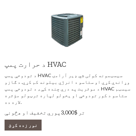
د حرارت پمپ HVAC
د تودوخې پمپ HVAC سیسټمونه کولی شي ډیر آرامۍ
وړاندې کړي او ستاسو د انرژي بیلونه کم کړي. د ګازو
د موثریت په درې چنده کې، د تودوخې پمپ HVAC سیسټم
ستاسو د کور تودوخې او یخولو لپاره ترټولو مؤثره
لاره ده.
تر $3,000پورې تخفیف او هڅونې
نور زده کړئ