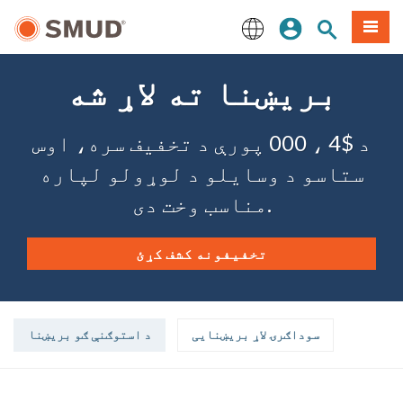
اصلي
مینو
سایټ لټون
ننوزئ
منځپانګې
ته
English
لاړ
بریښنا ته لاړ شه
شئ
د $4 ، 000 پورې د تخفیف سره، اوس
ستاسو د وسایلو د لوړولو لپاره
مناسب وخت دی.
تخفیفونه کشف کړئ
سوداګرۍ لاړ بریښنایی
د استوګنې ګو بریښنا