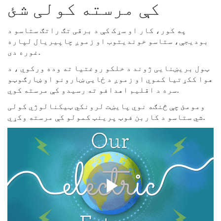
کې مرسته کولی شئ
په کور، کار او سړک کې د برقی تګ راتګ ستاسو د
بودیجې، ستاسو خوندیتوب او زموږ چاپیریال لپاره
غوره دی.
ټول بریښنایی ژوند د خلکو روغتیا ته وده ورکوي ، د
هوا ککړتیا کموي او زموږ د ځایی ښارونو او ښارګوټو
سره د اقلیم اهدافو ته رسیدو کې مرسته کوي.
ومومئ چې څنګه نوي پایښت لرونکي ټیکنالوژي کولی
شي ستاسو د کاربن فوټ پرینټ کمولو کې مرسته وکړي.