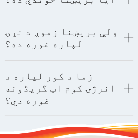
ولې بریښنا زموږ د نړۍ
لپاره غوره ده؟
زما د کور لپاره د
انرژۍ کوم اپ گریڈونه
غوره دي؟