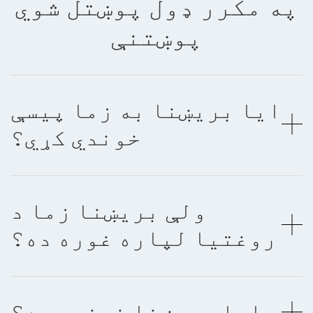
په مکرر ډول پوښتل شوي
پوښتنې
ایا بریښنا به زما پیسې
خوندي کړي؟
ولې بریښنا زما د
روغتیا لپاره غوره ده؟
ایا بریښنا خوندي ده؟