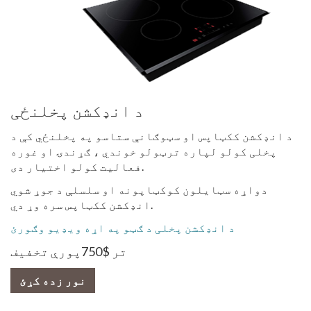
د انډکشن پخلنځی
د انډکشن ککټاپس او سټوګانې ستاسو په پخلنځي کې د
پخلی کولو لپاره ترټولو خوندي ، ګړندۍ او غوره
فعالیت کولو اختیار دی.
دواړه سټایلون کوکټاپونه او سلسلې د جوړ شوي
انډکشن ککټاپس سره وړ دي.
د انډکشن پخلی د ګټو په اړه ویډیو وګورئ
تر $750پورې تخفیف
نور زده کړئ