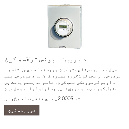
د بریښنا بونس ترلاسه کړئ
د خپل کور برېښنا چمتو کړئ. وروسته له دې چې تاسو د
تودوخې او یخولو کڅوړه بشپړه کړئ یا د تودوخې پمپ
د اوبو ګرموونکی نصب کړئ، تاسو به چمتو یاست چې
خپل کور د ټولو بریښنایی وسایلو لپاره وصل کړئ.
تر $2,000پورې تخفیف او هڅونې
نور زده کړئ