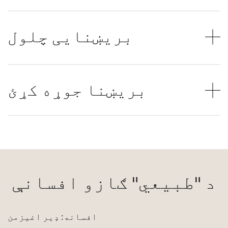
بریښنایی چلول
بریښنا جوړه کړئ
د "طبیعي" ګازو افسانې
افسانه: ډیر اغیزمن