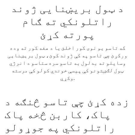
د ټول بریښنایی ژوند
راتلونکي ته ګام
پورته کړئ
که تاسو یو نوی کور اخلئ یا د هغه کور ته وده
ورکړئ چې تاسو په کې ژوند کوئ، ټول بریښنایی
وسایلو ته بدلول به تاسو سره ستاسو د انرژي
ټول لګښتونو کې پیسې خوندي کولو کې مرسته
وکړي.
زده کړئ چې تاسو څنګه د
پاک، کاربن څخه پاک
راتلونکي په جوړولو