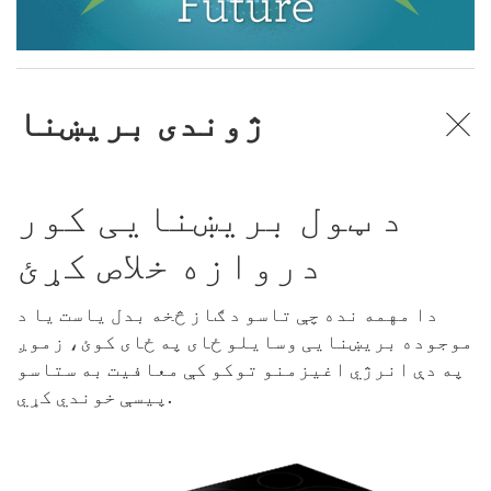
ژوندی بریښنا
د ټول بریښنایی کور
دروازه خلاص کړئ
دا مهمه نده چې تاسو د ګاز څخه بدل یاست یا د
موجوده بریښنایی وسایلو ځای په ځای کوئ، زموږ
په دې انرژي اغیزمنو توکو کې معافیت به ستاسو
پیسې خوندي کړي.