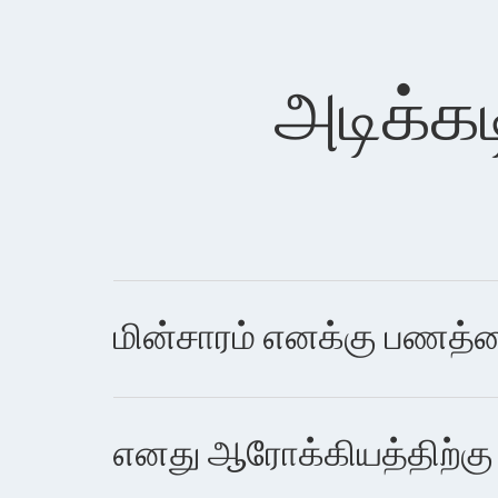
அடிக்கட
மின்சாரம் எனக்கு பணத்தை
எனது ஆரோக்கியத்திற்கு ம