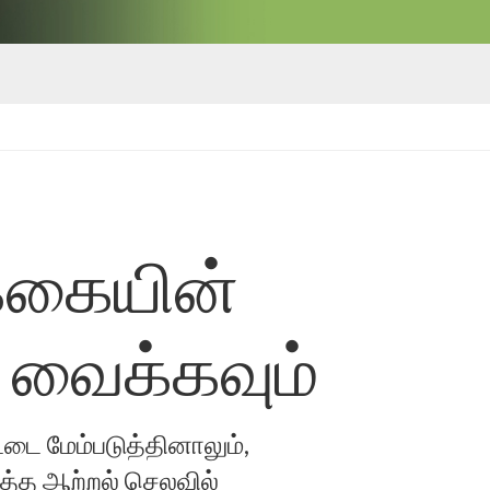
்கையின்
ு வைக்கவும்
ீட்டை மேம்படுத்தினாலும்,
்த ஆற்றல் செலவில்