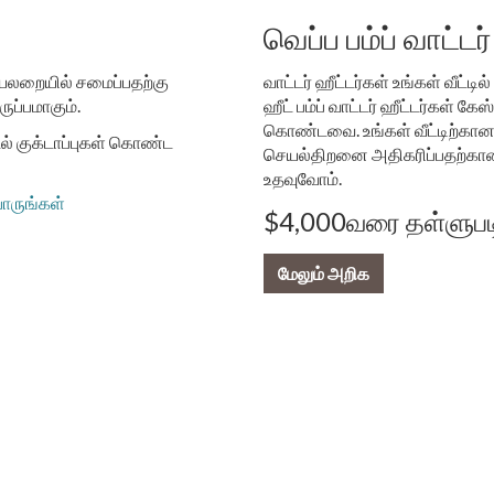
வெப்ப பம்ப் வாட்டர்
மையலறையில் சமைப்பதற்கு
வாட்டர் ஹீட்டர்கள் உங்கள் வீட்
ுப்பமாகும்.
ஹீட் பம்ப் வாட்டர் ஹீட்டர்கள் க
கொண்டவை. உங்கள் வீட்டிற்கான
டல் குக்டாப்புகள் கொண்ட
செயல்திறனை அதிகரிப்பதற்கான உ
உதவுவோம்.
ாருங்கள்
$4,000வரை தள்ளுபட
மேலும் அறிக