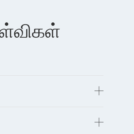
ேள்விகள்