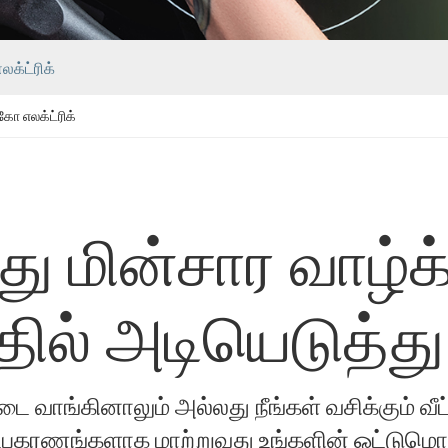
க்ட்ரிக்
ு கோ எலக்ட்ரிக்
ு மின்சார வாழ்க
தில் அடியெடுத்த
ீட்டை வாங்கினாலும் அல்லது நீங்கள் வசிக்கும் வ
உபகரணங்களாக மாற்றுவது உங்களின் ஒட்டுமொத