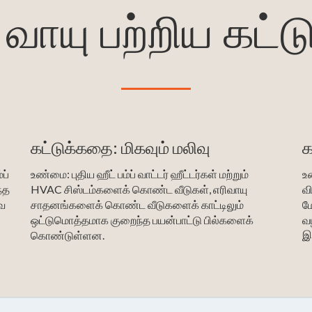
வாயு பற்றிய கட்
ு
கட்டுக்கதை: மிகவும் மலிவு
க
்ப்
உண்மை: புதிய ஹீட் பம்ப் வாட்டர் ஹீட்டர்கள் மற்றும்
உ
்த
HVAC சிஸ்டம்களைக் கொண்ட வீடுகள், எரிவாயு
வ
வை
சாதனங்களைக் கொண்ட வீடுகளைக் காட்டிலும்
ம
ஒட்டுமொத்தமாக குறைந்த பயன்பாட்டு பில்களைக்
வ
கொண்டுள்ளன.
இர