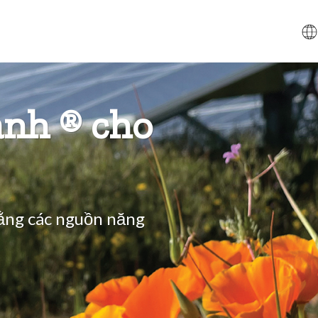
nh ® cho
ằng các nguồn năng