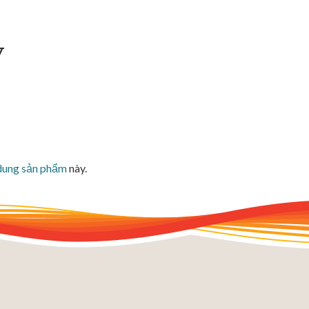
y
dung sản phẩm
này.