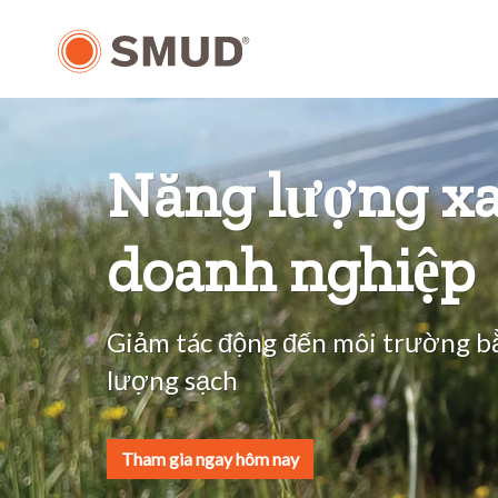
Chuyển
đến
nội
dung
chính
Năng lượng xa
doanh nghiệp
Giảm tác động đến môi trường b
lượng sạch
Tham gia ngay hôm nay