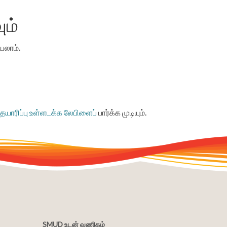
ும்
யலாம்.
தயாரிப்பு உள்ளடக்க லேபிளைப்
பார்க்க முடியும்.
SMUD உடன் வணிகம்