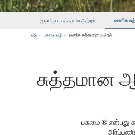
வணிக சுத
குடியிருப்பு சுத்தமான ஆற்றல்
வீடு
பசுமை வழி
வணிக சுத்தமான ஆற்றல்
சுத்தமான ஆ
பசுமை ® என்பது ச
அர்ப்பணி