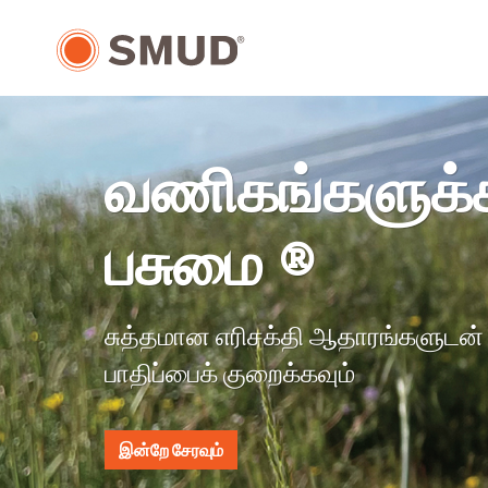
முக்கிய
உள்ளடக்கத்திற்கு
செல்க
வணிகங்களுக
பசுமை ®
சுத்தமான எரிசக்தி ஆதாரங்களுடன் உங
பாதிப்பைக் குறைக்கவும்
இன்றே சேரவும்