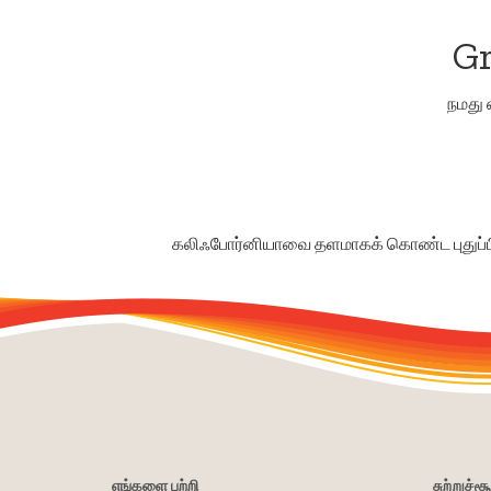
Gr
நமது 
கலிஃபோர்னியாவை தளமாகக் கொண்ட புதுப்பிக
எங்களை பற்றி
சுற்றுச்