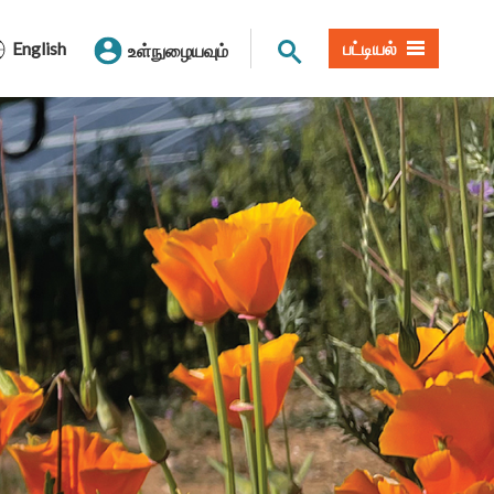
தளத் தேடல்
English
பட்டியல்
உள்நுழையவும்