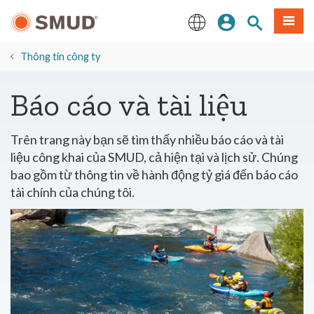
Chuyển
Đăng nhập
Tìm trang
Thực 
đến
nội
English
dung
Thông tin công ty
chính
​Báo cáo và tài liệu
Trên trang này bạn sẽ tìm thấy nhiều báo cáo và tài
liệu công khai của SMUD, cả hiện tại và lịch sử. Chúng
bao gồm từ thông tin về hành động tỷ giá đến báo cáo
tài chính của chúng tôi.