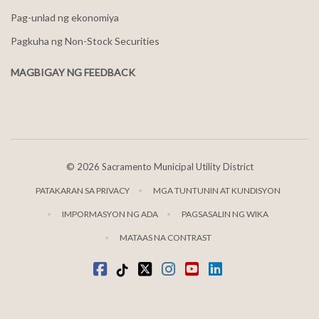
Pag-unlad ng ekonomiya
Pagkuha ng Non-Stock Securities
MAGBIGAY NG FEEDBACK
©
2026 Sacramento Municipal Utility District
PATAKARAN SA PRIVACY
MGA TUNTUNIN AT KUNDISYON
IMPORMASYON NG ADA
PAGSASALIN NG WIKA
MATAAS NA CONTRAST
Facebook
Tiktok
kaba
Instagram
youtube
LinkedIn