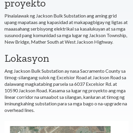
proyekto
Pinalalawak ng Jackson Bulk Substation ang aming grid
upang mapataas ang kapasidad at makapagbigay ng ligtas at
maaasahang serbisyong elektrikal sa kasalukuyan at sa mga
susunod pang komunidad sa mga lugar ng Jackson Township,
New Bridge, Mather South at West Jackson Highway.
Lokasyon
Ang Jackson Bulk Substation ay nasa Sacramento County sa
timog-silangang sulok ng Excelsior Road at Jackson Road sa
dalawang magkatabing parsela sa 6037 Excelsior Rd. at
10590 Jackson Road. Kasama sa lugar ng proyekto ang mga
linear corridor na umaabot sa silangan, kanluran at timog ng
iminungkahing substation para sa mga bago o na-upgrade na
overhead lines.