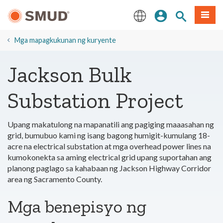
Lumaktaw
Mag-sign In
Paghahanap 
Menu
sa
Pangunahing
English
Nilalaman
​Mga mapagkukunan ng kuryente
Jackson Bulk
Substation Project
Upang makatulong na mapanatili ang pagiging maaasahan ng
grid, bumubuo kami ng isang bagong humigit-kumulang 18-
acre na electrical substation at mga overhead power lines na
kumokonekta sa aming electrical grid upang suportahan ang
planong paglago sa kahabaan ng Jackson Highway Corridor
area ng Sacramento County.
Mga benepisyo ng