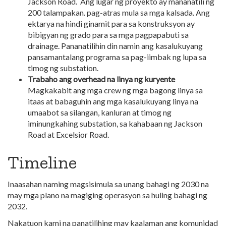
Jackson Road. Ang lugar ng proyekto ay mananatili ng
200 talampakan. pag-atras mula sa mga kalsada. Ang
ektarya na hindi ginamit para sa konstruksyon ay
bibigyan ng grado para sa mga pagpapabuti sa
drainage. Pananatilihin din namin ang kasalukuyang
pansamantalang programa sa pag-iimbak ng lupa sa
timog ng substation.
Trabaho ang overhead na linya ng kuryente
Magkakabit ang mga crew ng mga bagong linya sa
itaas at babaguhin ang mga kasalukuyang linya na
umaabot sa silangan, kanluran at timog ng
iminungkahing substation, sa kahabaan ng Jackson
Road at Excelsior Road.
Timeline
Inaasahan naming magsisimula sa unang bahagi ng 2030 na
may mga plano na magiging operasyon sa huling bahagi ng
2032.
Nakatuon kami na panatilihing may kaalaman ang komunidad