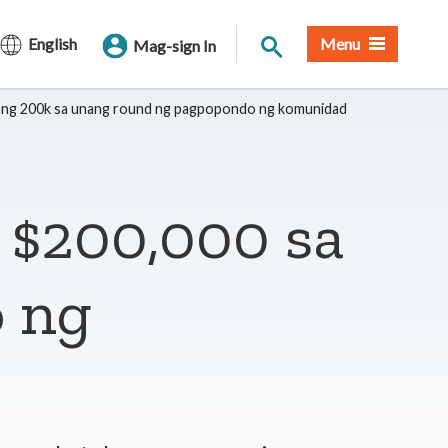
Paghahanap sa Site
English
Menu
Mag-sign In
 ng 200k sa unang round ng pagpopondo ng komunidad
 $200,000 sa
 ng