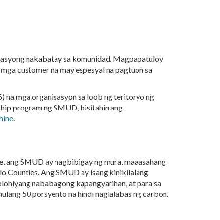
nisasyong nakabatay sa komunidad. Magpapatuloy
g mga customer na may espesyal na pagtuon sa
6) na mga organisasyon sa loob ng teritoryo ng
ship program ng SMUD, bisitahin ang
hine
.
ente, ang SMUD ay nagbibigay ng mura, maaasahang
olo Counties. Ang SMUD ay isang kinikilalang
olohiyang nababagong kapangyarihan, at para sa
ulang 50 porsyento na hindi naglalabas ng carbon.