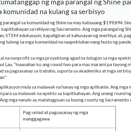
 tumatanggap ng mga parangal ng Shine p
 komunidad na kulang sa serbisyo
 parangal sa komunidad ng Shine na may kabuuang $199,894. Si
kapitbahayan sa rehiyon ng Sacramento. Ang mga parangal ng Sh
; STEM edukasyon; kapaligiran at kahusayan ng enerhiya; at, p
rang tulong sa mga komunidad na naapektuhan nang husto ng pan
al na nonprofit sa mga proyektong agad na tutugon sa mga epek
aul Lau. “Inaasahan ko ang round two para mas marami pa tayong m
d sa pagsasanay sa trabaho, suporta sa akademiko at mga serbi
n."
plikasyon mula sa malawak na hanay ng mga aplikante. Ang mga
al para sa malawak na epekto sa kapitbahayan. Ang unang round n
Ang mga nanalo ay matatagpuan sa buong county ng Sacramento 
Pag-unlad at pagsasanay ng mga
manggagawa