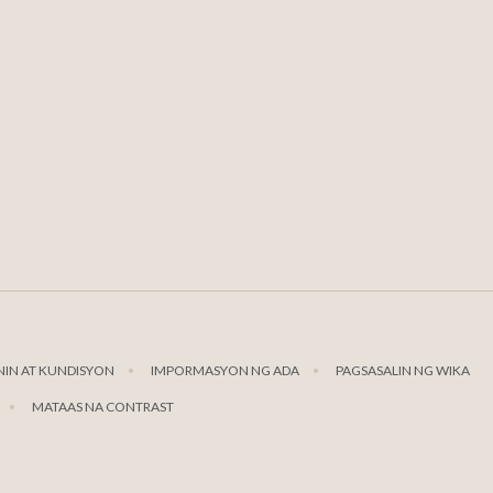
IN AT KUNDISYON
IMPORMASYON NG ADA
PAGSASALIN NG WIKA
MATAAS NA CONTRAST