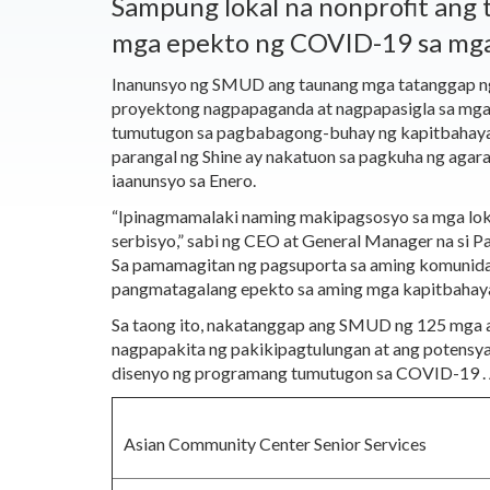
Sampung lokal na nonprofit ang
mga epekto ng COVID-19 sa mga
Inanunsyo ng SMUD ang taunang mga tatanggap ng
proyektong nagpapaganda at nagpapasigla sa mga 
tumutugon sa pagbabagong-buhay ng kapitbahayan
parangal ng Shine ay nakatuon sa pagkuha ng aga
iaanunsyo sa Enero.
“Ipinagmamalaki naming makipagsosyo sa mga lok
serbisyo,” sabi ng CEO at General Manager na si P
Sa pamamagitan ng pagsuporta sa aming komunida
pangmatagalang epekto sa aming mga kapitbahaya
Sa taong ito, nakatanggap ang SMUD ng 125 mga a
nagpapakita ng pakikipagtulungan at ang potensy
disenyo ng programang tumutugon sa COVID-19 . 
Asian Community
Center
Senior Services