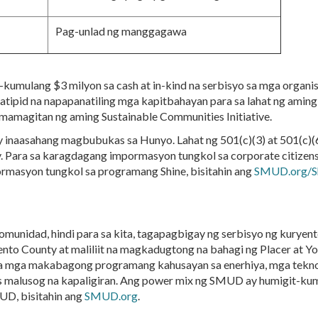
Pag-unlad ng manggagawa
umulang $3 milyon sa cash at in-kind na serbisyo sa mga orga
atipid na napapanatiling mga kapitbahayan para sa lahat ng amin
mamagitan ng aming Sustainable Communities Initiative.
ay inaasahang magbubukas sa Hunyo.
Lahat ng 501(c)(3) at 501(c)(
 Para sa karagdagang impormasyon tungkol sa corporate citizen
ormasyon tungkol sa programang Shine, bisitahin ang
SMUD.org/S
omunidad, hindi para sa kita, tagapagbigay ng serbisyo ng kury
mento County at maliliit na magkadugtong na bahagi ng Placer at Y
a sa mga makabagong programang kahusayan sa enerhiya, mga tekn
as malusog na kapaligiran. Ang power mix ng SMUD ay humigit-kum
UD, bisitahin ang
SMUD.org
.