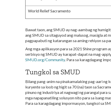
World Relief Sacramento
Bawat taon, ang SMUD ay nag-aambag ng humigit-k
ang SMUD sa s
itaguyod ang malusog, masigla at m
pagpapabuti ng katarungan sa aming rehiyon sa pa
Ang mga aplikasyon para sa 2021 Shine program 
serbisyo ng SMUD ay karapat-dapat na mag-apply.
SMUD.org/Community
. Para sa karagdagang imp
Tungkol sa
SMUD
Bilang pang-anim na pinakamalaking pag-aari ng k
kuryente sa loob ng higit sa 70 (na) taon sa Sacra
pinuno ng industriya at nagwagi ng parangal par
mga napapanatiling solusyon nito para sa isang m
Para sa karagdagang impormasyon, tungkol sa SM