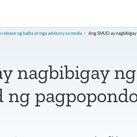
release ng balita at mga advisory sa media
Ang SMUD ay nagbibigay
 nagbibigay ng
d ng pagpopondo