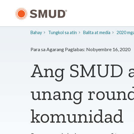
Lumaktaw
sa
Pangunahing
Nilalaman
Bahay
Tungkol sa atin
​Balita at media
2020 mga 
Para sa Agarang Paglabas: Nobyembre 16, 2020
Ang SMUD ay
unang roun
komunidad