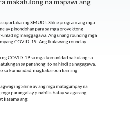
ara makatulong na mapawi ang
nusuportahan ng SMUD's Shine program ang mga
ine ay pinondohan para sa mga proyektong
ag-unlad ng manggagawa. Ang unang round ng mga
demyang COVID-19 . Ang ikalawang round ay
to ng COVID-19 sa mga komunidad na kulang sa
atulungan sa panahong ito na hindi pa nagagawa.
syo sa komunidad, magkakaroon kami ng
 nagwagi ng Shine ay ang mga matagumpay na
g mga parangal
ay pinabilis batay sa agarang
at kasama ang: