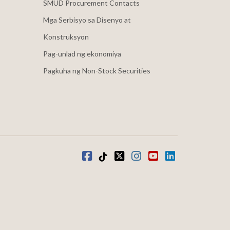
SMUD Procurement Contacts
Mga Serbisyo sa Disenyo at
Konstruksyon
Pag-unlad ng ekonomiya
Pagkuha ng Non-Stock Securities
Facebook
Tiktok
kaba
Instagram
youtube
LinkedIn