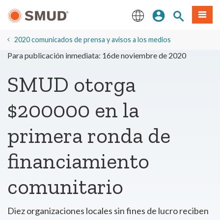
Ir
Iniciar sesión
Buscar en el 
Menú
al
contenido
English
principal
2020 comunicados de prensa y avisos a los medios
Para publicación inmediata: 16de noviembre de 2020
SMUD otorga
$200000 en la
primera ronda de
financiamiento
comunitario
Diez organizaciones locales sin fines de lucro reciben