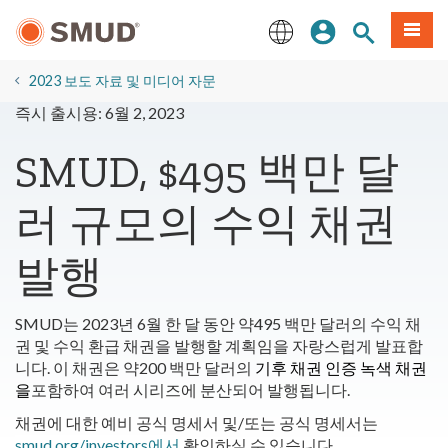
주
로그인
사이트 검색
메뉴
요
콘
English
텐
2023 보도 자료 및 미디어 자문
츠
즉시 출시용: 6월 2, 2023
로
건
SMUD, $495 백만 달
너
뛰
러 규모의 수익 채권
기
발행
SMUD는 2023년 6월 한 달 동안 약495 백만 달러의 수익 채
권 및 수익 환급 채권을 발행할 계획임을 자랑스럽게 발표합
니다. 이 채권은 약200 백만 달러의
기후 채권 인증 녹색 채권
을
포함하여 여러 시리즈에 분산되어 발행됩니다.
채권에 대한 예비 공식 명세서 및/또는 공식 명세서는
smud.org/investors에서
확인하실 수 있습니다.