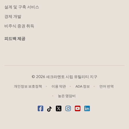
설계 및 구축 서비스
경제 개발
비주식 증권 취득
피드백 제공
©
2026 새크라멘토 시립 유틸리티 지구
개인정보 보호정책
이용 약관
ADA 정보
언어 번역
높은 명암비
Facebook
틱톡
트위터
인스타그램
유튜브
LinkedIn