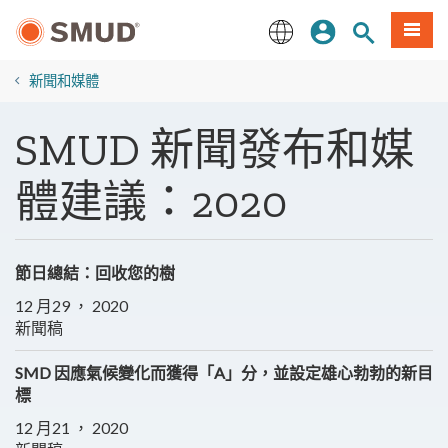
跳
登入
站內搜尋
選單
至
主
English
要
新聞和媒體
內
容
SMUD 新聞發布和媒
體建議：2020
節日總結：回收您的樹
12 月29 ， 2020
新聞稿
SMD 因應氣候變化而獲得「A」分，並設定雄心勃勃的新目
標
12 月21 ， 2020