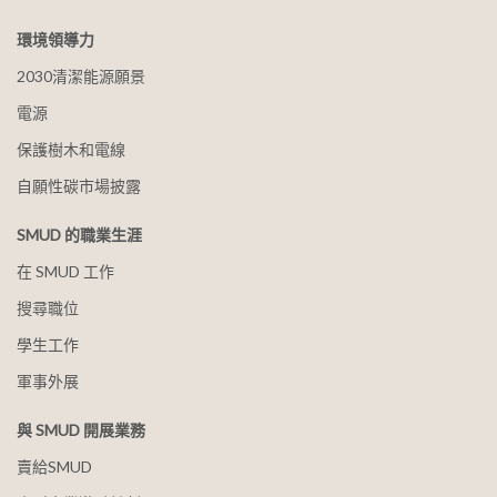
環境領導力
2030清潔能源願景
電源
保護樹木和電線
自願性碳市場披露
SMUD 的職業生涯
在 SMUD 工作
搜尋職位
學生工作
軍事外展
與 SMUD 開展業務
賣給SMUD