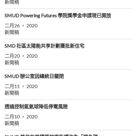
新聞稿
SMUD Powering Futures 學院獎學金申請現已開放
二月26 ， 2020
新聞稿
SMD 社區太陽能共享計劃獲批新住宅
二月20 ， 2020
新聞稿
SMUD 辦公室因總統日關閉
二月11 ， 2020
新聞稿
透過控制氦氣球降低停電風險
二月10 ， 2020
新聞稿