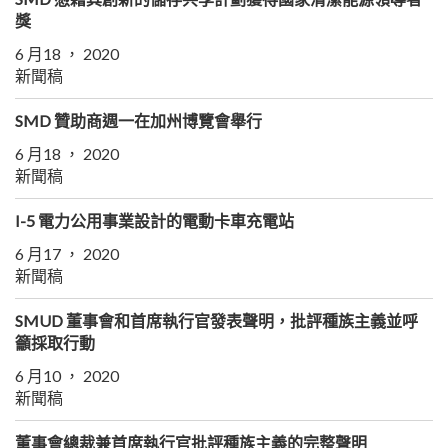
獎
6 月18 ， 2020
新聞稿
SMD 贊助商週一在加州博覽會舉行
6 月18 ， 2020
新聞稿
I-5 電力公用事業設計的電動卡車充電站
6 月17 ， 2020
新聞稿
SMUD 董事會和首席執行官發表聲明，批評種族主義並呼
籲採取行動
6 月10 ， 2020
新聞稿
董事會總裁兼首席執行官批評種族主義的完整聲明