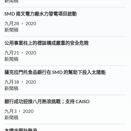
新聞稿
SMD 南叉電力廠水力發電項目啟動
九月28 ， 2020
新聞稿
公用事業柱上的標誌構成嚴重的安全危險
九月21 ， 2020
新聞稿
薩克拉門托食品銀行在 SMD 的幫助下投入太陽能
九月18 ， 2020
新聞稿
銀行成功迎接八月熱浪挑戰；支持 CAISO
九月3 ， 2020
新聞稿
本週末預計熱浪