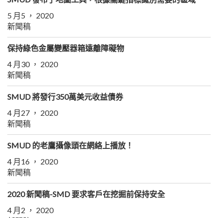
5 月5 ， 2020
新聞稿
保持綠色金屬變壓器箱遠離障礙物
4 月30 ， 2020
新聞稿
SMUD 將發行350萬美元收益債券
4 月27 ， 2020
新聞稿
SMUD 的老鷹攝像頭在網絡上播放！
4 月16 ， 2020
新聞稿
2020 新聞稿-SMD 要求客戶在挖掘前保持安全
4 月2 ， 2020