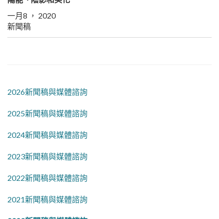
一月8 ， 2020
新聞稿
2026新聞稿與媒體諮詢
2025新聞稿與媒體諮詢
2024新聞稿與媒體諮詢
2023新聞稿與媒體諮詢
2022新聞稿與媒體諮詢
2021新聞稿與媒體諮詢