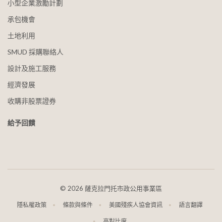
小型企業激勵計劃
承包機會
土地利用
SMUD 採購聯絡人
設計及施工服務
經濟發展
收購非股票證券
給予回饋
©
2026 薩克拉門托市政公用事業區
隱私權政策
條款與條件
美國殘疾人協會資訊
語言翻譯
高對比度