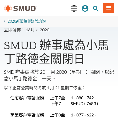
跳
登入
站內搜尋
選單
至
主
English
要
2020新聞稿與媒體諮詢
內
立即發佈： 16月， 2020
容
SMUD 辦事處為小馬
丁路德金關閉日
SMD 辦事處將於 20 一月 2020（星期一）關閉，以紀
念小馬丁路德金。一天。
以下正常營業時間將於 1 月 21 星期二恢復：
住宅客戶電話服務
上午7至
1 - 888 - 742 -
下午7
SMUD ( 7683 )
商業客戶電話服務
上午8至
1 - 877 - 622 -