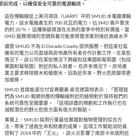
節前完成，以確保安全可靠的電源輸送。
這些傳輸線從上美河項目（UARP）中的 SMUD 水電廠運輸
電力，該水電廠產生約 700 兆瓦的電力，佔 SMD 客戶需求
的約 20 ％。 這種無碳資源在炎熱的夏季中特別有價值，當
SMD 服務領域的空調負載可能會將需求推到接近高峰水平
儘管 SMUD 不為 El Dorado County 提供服務，但這家社區
擁有的電力公司直接與房地產所有者合作計劃工作，在某些
情況下，該公司在某些情況下跨越包括果園和葡萄園（包括
果園和葡萄園）附近的私人財產。 在許多情況下，房地產
業主要求移除樹木和植樹木，因為近年來，野火危險變得更
加威脅。
SMUD 首席能源交付官弗蘭基·麥克德莫特表示：「管理我
們為 SMUD 電網供應的傳輸線附近的植物對於保持我們的
系統可靠性至關重要。 「這項詳盡的規劃和工作執行也在
減輕潛在的野火危險方面有很大的幫助。
事實上，SMUD 採用行業最佳實踐對植物管理的綜合方
法，帶來了拯救生命和財產的成果。 這項工作幫助消防員
控制了 2014 中的「王火」，該火災影響了南部卡米諾附近