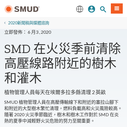
跳
登入
站內搜尋
選單
至
主
English
要
2020新聞稿與媒體諮詢
內
立即發佈： 6 月3 , 2020
容
SMD 在火災季前清除
高壓線路附近的樹木
和灌木
植物管理人員每天在埃爾多拉多縣清理 2 英畝
SMUD 植物管理人員在高壓傳輸線下和附近的塞拉山腳下
和附近的大型樹木繁忙清理，燃料負載高和火災風險較高。
隨著 2020 火災季節臨近，樹木和樹木工作對於 SMD 在炎
熱的夏季中減輕野火災危險的努力至關重要。