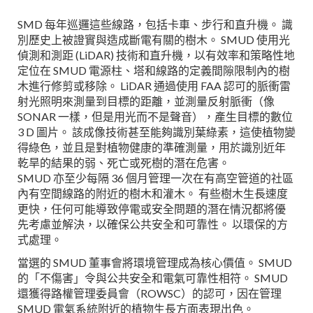
SMD 每年巡邏這些線路，包括卡車、步行和直升機。 識
別歷史上被證實與造成斷電有關的樹木。 SMUD 使用光
偵測和測距 (LiDAR) 技術和直升機，以有效率和策略性地
定位在 SMUD 電源柱、塔和線路的定義間隙限制內的樹
木進行修剪或移除。 LiDAR 通過使用 FAA 認可的脈衝雷
射光照明來測量到目標的距離，並測量反射脈衝（像
SONAR 一樣，但是用光而不是聲音），產生目標的數位
3 D 圖片。 該成像技術甚至能夠識別葉綠素，這使植物變
得綠色，並且是對植物健康的準確測量，用於識別近年
乾旱的結果的弱、死亡或死樹的潛在危害。
SMUD 亦至少每隔 36 個月管理一次在有高空管道的社區
內有空間線路的附近的樹木和灌木。 有些樹木生長速度
更快，任何可能導致停電或安全問題的潛在情況都將優
先考慮並解決，以確保公共安全和可靠性。 以環保的方
式處理。
當選的 SMUD 董事會將環境管理成為核心價值。 SMUD
的「不傷害」令與公共安全和電氣可靠性相符。 SMUD
還獲得路權管理委員會（ROWSC）的認可，因在管理
SMUD 電氣系統附近的植物生長方面表現出色。