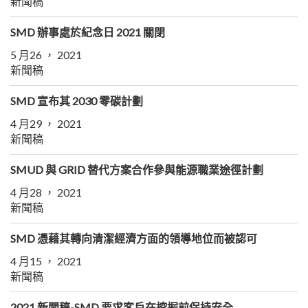
新聞稿
SMD 辦事處於紀念日 2021 關閉
5 月26 ， 2021
新聞稿
SMD 宣布其 2030 零碳計劃
4 月29 ， 2021
新聞稿
SMUD 與 GRID 替代方案合作參與能源職業途徑計劃
4 月28 ， 2021
新聞稿
SMD 憑藉其轉向清潔經濟方面的領導地位而被認可
4 月15 ， 2021
新聞稿
2021 新聞稿-SMD 要求客戶在挖掘前保持安全