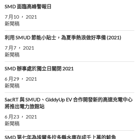
SMD 面臨高峰警報日
7 月10 ， 2021
新聞稿
利用 SMUD 節能小貼士，為夏季熱浪做好準備 (2021)
7 月7 ， 2021
新聞稿
SMD 辦事處於獨立日關閉 2021
6 月29 ， 2021
新聞稿
SacRT 與 SMUD、GiddyUp EV 合作開發新的高速充電中心
將推出電力旅館站
6 月23 ， 2021
新聞稿
SMD 第七年為埃爾多拉多縣水庫存成千上萬的鮭魚