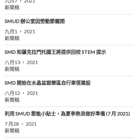
九月7 ， 2021
新聞稿
SMUD 辦公室因勞動節關閉
九月1 ， 2021
新聞稿
SMD 和薩克拉門托國王將提供回校 STEM 提示
八月13 ， 2021
新聞稿
SMD 開始在水晶盆遊樂區自行車徑建設
八月12 ， 2021
新聞稿
利用 SMUD 節能小貼士，為夏季熱浪做好準備 (7 月 2021)
7 月28 ， 2021
新聞稿