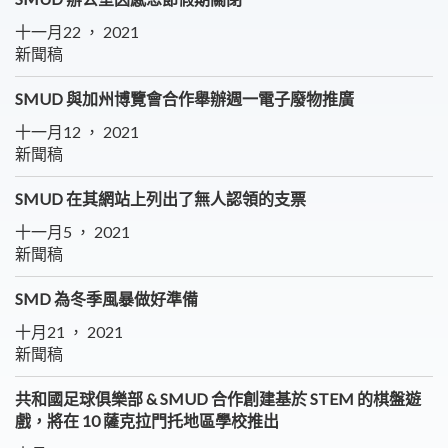
十一月22 ， 2021
新聞稿
SMUD 與加州博覽會合作舉辦週一電子廢物推廣
十一月12 ， 2021
新聞稿
SMUD 在其網站上列出了無人認領的支票
十一月5 ， 2021
新聞稿
SMD 為冬季風暴做好準備
十月21 ， 2021
新聞稿
共和國足球俱樂部 & SMUD 合作創建基於 STEM 的棋盤遊
戲，將在 10 薩克拉門托地區學校推出