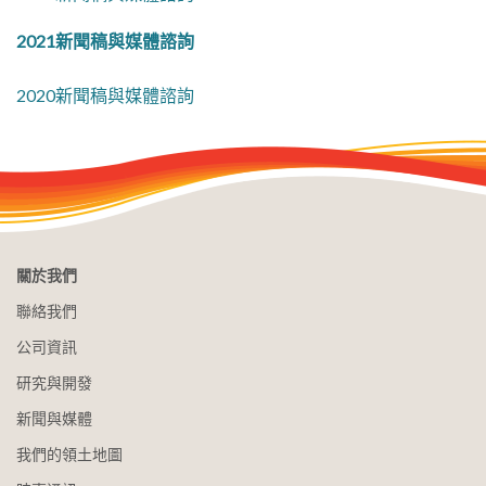
2021新聞稿與媒體諮詢
2020新聞稿與媒體諮詢
關於我們
聯絡我們
公司資訊
研究與開發
新聞與媒體
我們的領土地圖