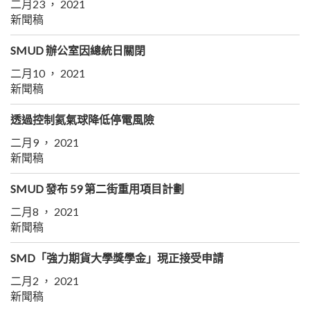
二月23 ， 2021
新聞稿
SMUD 辦公室因總統日關閉
二月10 ， 2021
新聞稿
透過控制氦氣球降低停電風險
二月9 ， 2021
新聞稿
SMUD 發布 59 第二街重用項目計劃
二月8 ， 2021
新聞稿
SMD「強力期貨大學獎學金」現正接受申請
二月2 ， 2021
新聞稿