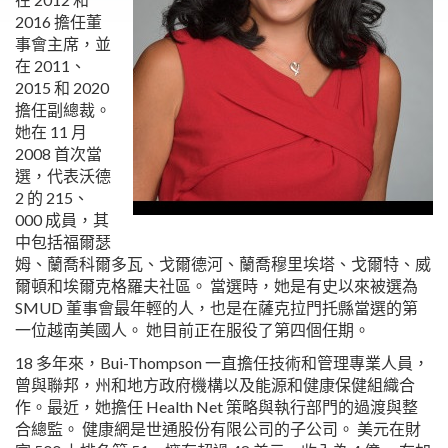
2016 擔任董
事會主席，並
在 2011、
2015 和 2020
擔任副總裁。
她在 11 月
2008 首次當
選，代表沃德
2 的 215、
000 成員，其
中包括福爾瑟
姆、蘭喬科爾多瓦、戈爾德河、蘭喬穆里埃塔、戈爾特、威
爾頓和埃爾克格羅夫社區。 當選時，她是有史以來被選為
SMUD 董事會最年輕的人，也是在薩克拉門托縣當選的第
一位越南美國人。 她目前正在服役了第四個任期。
18 多年來，Bui-Thompson 一直擔任技術和管理專業人員，
曾與聯邦，州和地方政府機構以及能源和健康保健組織合
作。最近，她擔任 Health Net 策略與執行部門的過渡與整
合總監。 健康網是世通股份有限公司的子公司。 美元在財