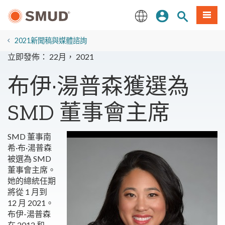
跳
登入
站內搜尋
選單
至
主
English
要
2021新聞稿與媒體諮詢
內
立即發佈： 22月， 2021
容
布伊·湯普森獲選為
SMD 董事會主席
SMD 董事南
希·布·湯普森
被選為 SMD
董事會主席。
她的總統任期
將從 1 月到
12 月 2021。
布伊-湯普森
在 2012 和