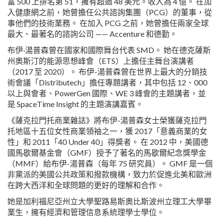
富 500 上排名第 51，擁有超過 48 美元。收入為 4 億。 在加
入健康網之前，她曾擔任公共諮詢集團（PCG）的董事，從
事他們的技術業務。 在加入 PCG 之前，她曾擔任兩家全球
最大、最著名的諮詢公司 —— Accenture 和德勤。
布伊·湯普森曾在國家和國際舞台代表 SMD。 她在德克薩斯
州奧斯汀的能源思想峰會（ETS）上擔任主舞台演講者
（2017 至 2020）。 布伊-湯普森曾在世界上最大的分銷技
術會議「Distributech」擔任專題講者，其中包括 12、000
以上與會者、PowerGen 國際、WE 3 峰會的主題講者，並
是 SpaceTime Insight 的主題演講嘉賓。
《薩克拉門托商業雜誌》將布伊-湯普森女士榮獲薩克拉門
托地區十五位女性商業領袖之一，獲 2017「意義商業的女
性」和 2011「40 Under 40」得獎者。 在 2012 中，美國德
國馬歇爾基金會（GMF）授予了著名的馬歇爾紀念獎學金
（MMF）給布伊-湯普森（每年 75 研究員）。 GMF 是一個
非黨派的美國公共政策和撥款機構，致力於促進北美和歐洲
在跨大西洋和全球問題的更好的理解和合作。
她是加利福尼亞州立大學聖路易斯奧比斯波州立理工大學畢
業生，擁有經濟和管理信息系統理學士學位。