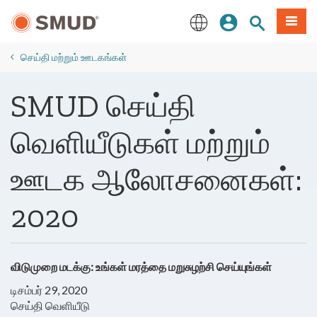
முக்கிய
உள்நுழையவும்
தளத் தேடல்
பட்டியல
உள்ளடக்கத்திற்கு
செல்க
English
​செய்தி மற்றும் ஊடகங்கள்
SMUD செய்தி
வெளியீடுகள் மற்றும்
ஊடக ஆலோசனைகள்:
2020
விடுமுறை மடக்கு: உங்கள் மரத்தை மறுசுழற்சி செய்யுங்கள்
டிசம்பர் 29, 2020
செய்தி வெளியீடு