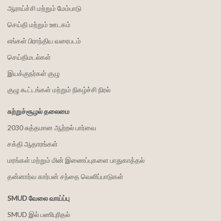
ஆராய்ச்சி மற்றும் மேம்பாடு
செய்தி மற்றும் ஊடகம்
எங்கள் பிராந்திய வரைபடம்
செய்திமடல்கள்
இயக்குநர்கள் குழு
குழு கூட்டங்கள் மற்றும் நிகழ்ச்சி நிரல்
சுற்றுச்சூழல் தலைமை
2030 சுத்தமான ஆற்றல் பார்வை
சக்தி ஆதாரங்கள்
மரங்கள் மற்றும் மின் இணைப்புகளை பாதுகாத்தல்
தன்னார்வ கார்பன் சந்தை வெளிப்பாடுகள்
SMUD வேலை வாய்ப்பு
SMUD இல் பணிபுரிதல்