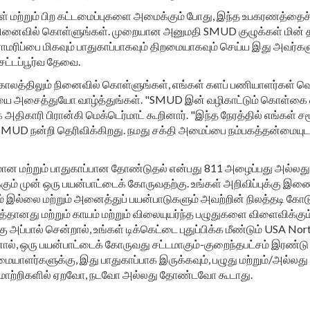
கள் மற்றும் பிற கட்டமைப்புகளை அமைக்கும் போது, இந்த உபகரணத்தைச் 
நினைவில் கொள்ளுங்கள். முறையான அனுமதி SMUD குழுக்கள் மின் த
ட பராமரிப்பை மிகவும் பாதுகாப்பாகவும் திறமையாகவும் செய்ய இது அவர்
சட்டப்பூர்வ தேவை.
ாலத்திலும் நினைவில் கொள்ளுங்கள், எங்கள் களப் பணியாளர்கள் வ
 அசைத்துயோ வாழ்த்துங்கள். "SMUD இன் வழிகாட்டும் கொள்கை எ
ிகாரி பிரான்கி மெக்டெர்மாட் கூறினார். "இந்த நேரத்தில் எங்கள் சம
MUD நன்றி தெரிவிக்கிறது. நமது சக்தி அமைப்பை நம்பகத்தன்மையு
னமான மற்றும் பாதுகாப்பான தோண்டுதல் என்பது 811 அழைப்பது அல்லத
் முன் ஒரு பயன்பாட்டைக் கோருவதற்கு. உங்கள் அறிவிப்புக்கு இ
ும் இல்லை மற்றும் அனைத்துப் பயன்பாடுகளும் அவற்றின் நிலத்தடி கோட
 மற்றும் காயம் மற்றும் விலையுயர்ந்த பழுதுகளை விளைவிக்கும். இந
ப்பால் சென்றால், உங்கள் டிக்கெட்டை புதுப்பிக்க மீண்டும் USA No
ால், ஒரு பயன்பாட்டைக் கோருவது சட்டமாகும்-குறைந்தபட்சம் இரண்ட
ளர்களுக்கு, இது பாதுகாப்பாக இருக்கவும், பழுது மற்றும்/அல்லது கா
 மின் மாற்றிகளில் ஏறவோ, நடவோ அல்லது தோண்டவோ கூடாது.