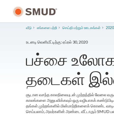
முக்கிய
உள்ளடக்கத்திற்கு
செல்க
வீடு
எங்களை பற்றி
​செய்தி மற்றும் ஊடகங்கள்
2020
உடனடி வெளியீட்டிற்கு: ஏப்ரல் 30, 2020
பச்சை உலோக 
தடைகள் இல்
சூடான வசந்த காலநிலையுடன் முற்றத்தில் வேலை வருக
காலங்களை அனுபவிக்கவும் ஒரு வழியாகக் கண்டுபிடி
தங்கள் முற்றங்களில் மின்மாற்றிகளைக் கொண்ட வாடிக
செய்யலாம், அவர்களின் அண்டை வீட்டாரும் SMUD பணிக