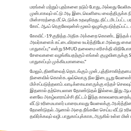
மரங்கள் மற்றும் புதர்களை நடும் போது, அல்லது வேலி
முன்பாகவும் எட்டு அடி இடைவெளியை வைத்திருக்க 
மின்சாரத்தை மீட்டெடுக்க உதவுகிறது. திட்டமிடப்பட்
கோட் ஆஃப் ரெகுலேஷன்ஸ் மூலம் ஒழுங்குபடுத்தப்பட்ட 
கோவிட்-19 குறித்த அதிக அக்கறை கொண்ட இந்தக் க
அவர்களைக் கட்டைவிரலை உயர்த்தியோ அல்லது கையை
பாதுகாப்பு" என்று SMUD தலைமை எரிசக்தி விநியோக அத
சேவைகளை வழங்கியதற்கும் எங்கள் குழுவினருக்கு S
பாதுகாப்பும் முக்கியமானவை."
மேலும், திணிவைத் தொடங்கும் முன், புத்திசாலித்த
நினைவில் கொள்க. ஒவ்வொரு நில இடையூறு வேலைக்கும
மிச்சப்படுத்தலாம். வாடிக்கையாளருக்கு எந்தச் செலவ
இதனால் தற்செயலான தோண்டுதல் இல்லை, இது ஆபத்தானது
எனவே அகழ்வாராய்ச்சி திட்டம் இந்த காலவரையறைக்கு அ
வீட்டு உரிமையாளர் யாரையாவது வேலைக்கு அமர்த்தின
தோண்டுதல். ஆனால் அதை நீங்களே செய்ய வீட்டு உரிமையா
தவிர்க்கவும் வழி. பாதுகாப்புக்காக, அருகில் உள்ள