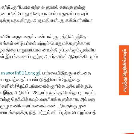
சுற்றி, குறிப்பாக எந்த அணுகல் கதவுகளுக்கு
டையின் போது விரைவாகவும் பாதுகாப்பாகவும்
களுக்கு உதவுகிறது. அனுமதி என்பது கலிபோர்னியா
ெளியே வருவதைக் கண்டால், தூரத்திலிருந்தோ
ங்கள் ஊழியர்கள் மற்றும் பொதுமக்களுக்கான
ூகத்தை பாதுகாப்பாக வைத்திருப்பதற்கும் முக்கிய
கருத்து தெரிவிக்கவும்
டன் இயங்க வைப்பதற்கு அவர்களின் ஆரோக்கியமும்
ு
usanorth811.org ஐப்
பார்வையிடுவது என்பதை
ணையதளத்தைப் பயன்படுத்தினால் நேரத்தை
ுகளின் இருப்பிடங்களைக் குறிக்க பதிலளிக்கும்,
்த அறிவிப்பு 28 நாட்களுக்கு செல்லுபடியாகும்,
rthக்கு தெரிவிக்கவும். வணிகங்களுக்காக, அல்லது
ு முழு வணிக நாட்களைக் கண்டறிவதற்கு முன்
யங்களுக்கு நிதி மற்றும் சட்டப்பூர்வ பொறுப்பைத்