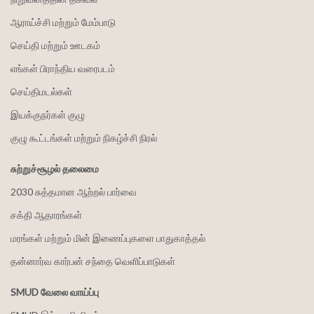
ஆராய்ச்சி மற்றும் மேம்பாடு
செய்தி மற்றும் ஊடகம்
எங்கள் பிராந்திய வரைபடம்
செய்திமடல்கள்
இயக்குநர்கள் குழு
குழு கூட்டங்கள் மற்றும் நிகழ்ச்சி நிரல்
சுற்றுச்சூழல் தலைமை
2030 சுத்தமான ஆற்றல் பார்வை
சக்தி ஆதாரங்கள்
மரங்கள் மற்றும் மின் இணைப்புகளை பாதுகாத்தல்
தன்னார்வ கார்பன் சந்தை வெளிப்பாடுகள்
SMUD வேலை வாய்ப்பு