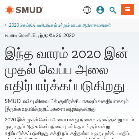
முக்கிய
உள்நுழையவும்
தளத் தேடல்
பட்டியல
உள்ளடக்கத்திற்கு
செல்க
English
2020 செய்தி வெளியீடுகள் மற்றும் ஊடக ஆலோசனைகள்
உடனடி வெளியீட்டிற்கு: மே 26, 2020
இந்த வாரம் 2020 இன்
முதல் வெப்ப அலை
எதிர்பார்க்கப்படுகிறது
SMUD மலிவு விலையில் குளிர்ச்சியாகவும் வசதியாகவும்
இருக்க உதவிக்குறிப்புகளை வழங்குகிறது
2020 இன் முதல் வெப்ப அலையானது நினைவு தினத்தன்று வாரம்
முழுவதும் அதிக வெப்பநிலையுடன் தொடங்கும் என்று
எதிர்பார்க்கப்படுகிறது. சக்தி நம்பகத்தன்மை ஒரு முக்கிய மதிப்பு