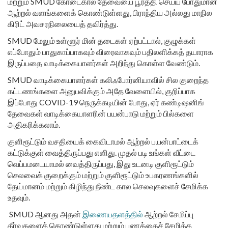
மற்றும் SMUD கோடைகால தேவையை பூர்த்தி செய்ய போதுமான
ஆற்றல் வளங்களைக் கொண்டுள்ளது, பிராந்திய அல்லது மாநில
கிரிட் அவசரநிலையைத் தவிர்த்து.
SMUD மேலும் உள்ளூர் மின் தடைகள் ஏற்பட்டால், குழுக்கள்
எப்போதும் பாதுகாப்பாகவும் விரைவாகவும் பதிலளிக்கத் தயாராக
இருப்பதை வாடிக்கையாளர்கள் அறிந்து கொள்ள வேண்டும்.
SMUD வாடிக்கையாளர்கள் கலிஃபோர்னியாவில் சில குறைந்த
கட்டணங்களை அனுபவிக்கும் அதே வேளையில், குறிப்பாக
இப்போது COVID-19 நெருக்கடியின் போது, ஏர் கண்டிஷனிங்
தேவைகள் வாடிக்கையாளரின் பயன்பாடு மற்றும் பில்களை
அதிகரிக்கலாம்.
குளிரூட்டும் வசதியைக் கைவிடாமல் ஆற்றல் பயன்பாட்டைக்
கட்டுக்குள் வைத்திருப்பது எளிது. முதல் படி உங்கள் வீட்டை
வெப்பமடையாமல் வைத்திருப்பது, இது உடனடி குளிரூட்டும்
செலவைக் குறைக்கும் மற்றும் குளிரூட்டும் உபகரணங்களில்
தேய்மானம் மற்றும் கிழிந்து நீண்ட கால செலவுகளைச் சேமிக்க
உதவும்.
SMUD ஆனது அதன்
இணையதளத்தில்
ஆற்றல் சேமிப்பு
தீர்வுகளைக் கொண்டுள்ளது மற்றும் பணத்தைச் சேமிக்க