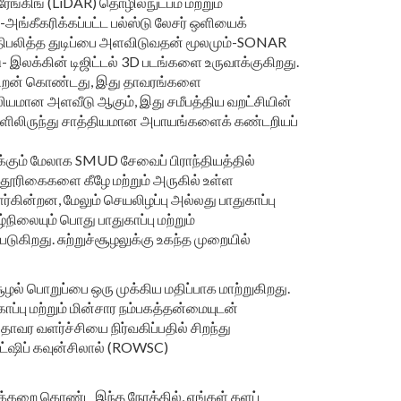
 ரேங்கிங் (LiDAR) தொழில்நுட்பம் மற்றும்
ங்கீகரிக்கப்பட்ட பல்ஸ்டு லேசர் ஒளியைக்
திபலித்த துடிப்பை அளவிடுவதன் மூலமும்-SONAR
இலக்கின் டிஜிட்டல் 3D படங்களை உருவாக்குகிறது.
 திறன் கொண்டது, இது தாவரங்களை
லியமான அளவீடு ஆகும், இது சமீபத்திய வறட்சியின்
ளிலிருந்து சாத்தியமான அபாயங்களைக் கண்டறியப்
ும் மேலாக SMUD சேவைப் பிராந்தியத்தில்
 தூரிகைகளை கீழே மற்றும் அருகில் உள்ள
கின்றன, மேலும் செயலிழப்பு அல்லது பாதுகாப்பு
ிலையும் பொது பாதுகாப்பு மற்றும்
ுகிறது. சுற்றுச்சூழலுக்கு உகந்த முறையில்
சூழல் பொறுப்பை ஒரு முக்கிய மதிப்பாக மாற்றுகிறது.
்பு மற்றும் மின்சார நம்பகத்தன்மையுடன்
ாவர வளர்ச்சியை நிர்வகிப்பதில் சிறந்து
்ஷிப் கவுன்சிலால் (ROWSC)
்கறை கொண்ட இந்த நேரத்தில், எங்கள் களப்