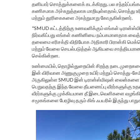
தனியார் சொத்துக்களைக் கடக்கிறது. பல சந்தர்ப்பங்க
கணிசமாக அச்சுறுத்தலாக மாறியுள்ளதால், சொத்து உ
மற்றும் தூரிகைகளை அகற்றுமாறு கோருகின்றனர்.
"SMUD கட்டத்திற்கு உணவளிக்கும் எங்கள் டிரான்ஸ
நிர்வகிப்பது எங்கள் கணினியை நம்பகமானதாக வைத்த
தலைமை எரிசக்தி விநியோக அதிகாரி பிரான்கி மெக்டெர
மற்றும் வேலை செயல்படுத்தல் ஆகியவை சாத்தியமான க
செல்கின்றன.
உண்மையில், தொழில்துறையின் சிறந்த நடைமுறைகள
இன் விரிவான அணுகுமுறை உயிர் மற்றும் சொத்து-சேமி
அருகிலுள்ள SMUD இன் டிரான்ஸ்மிஷன் லைன்களை பாதி
பெறுவதற்கு இந்த வேலை தீயணைப்பு வீரர்களுக்கு உத
வீரர்களுக்கு முக்கியமான தீ இடைவெளிகளை வழங்கியத
சமூகங்களை பேரழிவு தரும் கிங் ஃபயரில் இருந்து ப