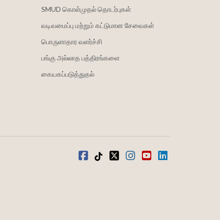
SMUD கொள்முதல் தொடர்புகள்
வடிவமைப்பு மற்றும் கட்டுமான சேவைகள்
பொருளாதார வளர்ச்சி
பங்கு அல்லாத பத்திரங்களை
கையகப்படுத்துதல்
முகநூல்
டிக்டோக்
ட்விட்டர்
Instagram
வலைஒளி
LinkedIn