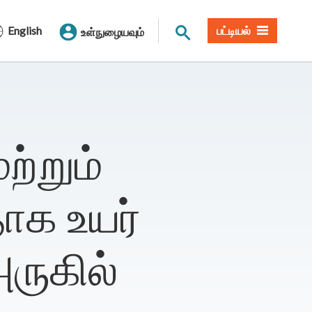
தளத் தேடல்
English
பட்டியல்
உள்நுழையவும்
்றும்
தாக உயர்
ருகில்