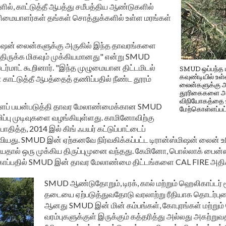
ளில், காட்டுத்தீ ஆபத்து சமீபத்திய ஆண்டுகளில்
ரிமையாளர்கள் தங்கள் சொத்துக்களில் உள்ள மரங்கள்
்மிஷன் லைன்களுக்கு அருகில் இந்த தாவரங்களை
ிருக்க மிகவும் முக்கியமானது" என்று SMUD
்மாட் கூறினார். "இந்த முழுமையான திட்டமிடல்
SMUD ஒப்பந்த 
கவுண்டியில் உள்
ாட்டுத்தீ ஆபத்தைத் தணிப்பதில் நீண்ட தூரம்
லைன்களுக்கு அட
தூரிகைகளை அழி
விநியோகத்தை உ
ைப் பயன்படுத்தி தாவர மேலாண்மைக்கான SMUD
மேற்கொள்ளப்பட
ப்பு முடிவுகளை வழங்கியுள்ளது. காமினோவிற்கு
த்த, 2014 இல் கிங் ஃபயர் கட்டுப்பாட்டைப்
வியது. SMUD இன் ஏற்கனவே நிர்வகிக்கப்பட்ட டிரான்ஸ்மிஷன் லைன் உ
ால் ஒரு முக்கிய திருப்புமுனை வந்தது. கேமினோ, பொல்லாக் பைன்ஸ
ாதுகாப்பதில் SMUD இன் தாவர மேலாண்மை திட்டங்களை CAL FIRE அதி
SMUD ஆண்டுதோறும், டிரக், கால் மற்றும் ஹெலிகாப்டர் 
தடையை ஏற்படுத்துவதோடு வரலாற்று ரீதியாக தொடர்
ஆனது SMUD இன் மின் கம்பங்கள், கோபுரங்கள் மற்றும
வரம்புகளுக்குள் இருக்கும் கத்தரித்து அல்லது அகற