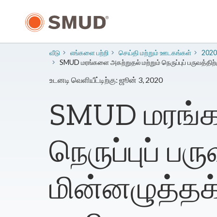
முக்கிய
உள்ளடக்கத்திற்கு
செல்க
வீடு
எங்களை பற்றி
​செய்தி மற்றும் ஊடகங்கள்
2020
SMUD மரங்களை அகற்றுதல் மற்றும் நெருப்புப் பருவத்தி
உடனடி வெளியீட்டிற்கு: ஜூன் 3, 2020
SMUD மரங்கள
நெருப்புப் ப
மின்னழுத்தக