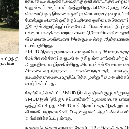
ரீதியாகவும் சுட்டிக்காட்டுவதற்கு ஒளி கண்டறிதல் மற்றும்
ஹெலிகாப்டரைப் பயன்படுத்துகிறது. LiDAR ஆனது FAA-அ
கொண்டு ஒரு இலக்கை ஒளிரச் செய்வதன் மூலமும், பிர
போன்றது ஆனால் ஒலிக்குப் பதிலாக ஒளியைக் கொண்டு- 
இமேஜிங் தொழில்நுட்பம் குளோரோபிளைக் கண்டறியும்
பசுமையாக்குகிறது மற்றும் தாவர ஆரோக்கியத்தின் துல்
விளைவாக பலவீனமான, இறக்கும் அல்லது இறந்த மரங்க
பயன்படுகிறது.
SMUD ஆனது குறைந்தபட்சம் ஒவ்வொரு 36 மாதங்களுக்க
மேல்நிலைக் கோடுகளுடன் அருகிலுள்ள மரங்கள் மற்றும்
ாட்டுத் தீ
னுமதிகள்
அனுமதிகளை நிர்வகிக்கிறது. சில மரங்கள் வேகமாக வளர்
சிக்கலை ஏற்படுத்தக்கூடிய எந்தவொரு சாத்தியமான சூழ்ந
நம்பகத்தன்மையை உறுதிப்படுத்த முன்னுரிமை அளிக்கப்பட
வளர்க்கப்பட்டது.
தேர்ந்தெடுக்கப்பட்ட SMUD இயக்குநர்கள் குழு, சுற்றுச்
SMUD இன் “தீங்கு செய்யாதீர்கள்” ஆணை பொது பாதுகாப
ஒத்துப்போகிறது. SMUD மின் அமைப்புக்கு அருகிலுள்ள த
விளங்கியதற்காக SMUD ஆனது ரைட்-ஆஃப்-வே ஸ்டீவர்ட
அங்கீகரிக்கப்பட்டுள்ளது.
நினைவில் கொள்ளுங்கள், கோவிட்-19 குறித்த அதிக அக