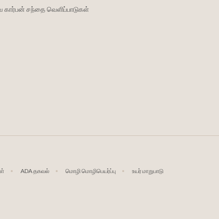
 கார்பன் சந்தை வெளிப்பாடுகள்
ள்
ADA தகவல்
மொழி மொழிபெயர்ப்பு
உயர் மாறுபாடு