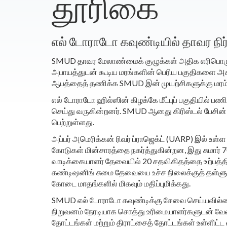
தூரிகை
எல் டோராடோ கவுண்டியில் தாவர நிர்
SMUD தாவர மேலாண்மைக் குழுக்கள் அதிக எரிபொருள் ச
அபாயத்துடன் கூடிய மரங்களின் பெரிய பகுதிகளை அகற்
ஆபத்தைத் தணிக்க SMUD இன் முயற்சிகளுக்கு மரம்
எல் டோராடோ ஹில்ஸின் கிழக்கே மீட்புப் பகுதியில் ப
செய்து வருகின்றனர். SMUD ஆனது கிரிஸ்டல் பேசின
பெற்றுள்ளது.
அப்பர் அமெரிக்கன் ரிவர் ப்ராஜெக்ட் (UARP) இல் உள்
கோடுகள் மின்சாரத்தை நகர்த்துகின்றன, இது சுமார
வாடிக்கையாளர் தேவையில் 20 சதவிகிதத்தை உற்பத்தி
கண்டிஷனிங் சுமை தேவையை உச்ச நிலைக்குத் தள்ளு
கோடை மாதங்களில் மிகவும் மதிப்புமிக்கது.
SMUD எல் டோராடோ கவுண்டிக்கு சேவை செய்யவில்லை
நிறுவனம் நேரடியாக சொத்து உரிமையாளர்களுடன் வேல
தோட்டங்கள் மற்றும் திராட்சைத் தோட்டங்கள் உள்ளிட்ட