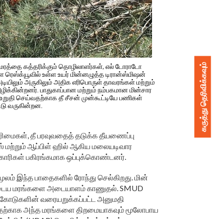
கருத்து தெரிவிக்கவும்
மரத்தை கத்தரிக்கும் தொழிலாளர்கள், எல் டோராடோ
ள ரெஸ்க்யூவில் உள்ள உயர் மின்னழுத்த டிரான்ஸ்மிஷன்
ியிலும் அருகிலும் அதிக எரிபொருள் தாவரங்கள் மற்றும்
க்கின்றனர். பாதுகாப்பான மற்றும் நம்பகமான மின்சார
றுதி செய்வதற்காக தீ சீசன் முன்கூட்டியே பணிகள்
்டு வருகின்றன.
ரிமைகள், தீ பரவுவதைத் தடுக்க தீயணைப்பு
் மற்றும் ஆப்பிள் ஹில் ஆகிய மலையடிவார
காரிகள் பகிரங்கமாக ஒப்புக்கொண்டனர்.
மூலம் இந்த பாதைகளில் ரோந்து செல்கிறது. மின்
புடைய மரங்களை அடையாளம் காணுதல். SMUD
் கோடுகளின் வரையறுக்கப்பட்ட அனுமதி
்றுவதற்காக அந்த மரங்களை திறமையாகவும் மூலோபாய