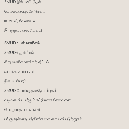
SMUD இல் பணிபுரிதல்
வேலைகளைத் தேடுங்கள்
மாணவர் வேலைகள்
இராணுவத்தை நோக்கி
SMUD உடன் வணிகம்
SMUDக்கு விற்றல்
சிறு வணிக ஊக்கத் திட்டம்
ஒப்பந்த வாய்ப்புகள்
நில பயன்பாடு
SMUD கொள்முதல் தொடர்புகள்
வடிவமைப்பு மற்றும் கட்டுமான சேவைகள்
பொருளாதார வளர்ச்சி
பங்கு அல்லாத பத்திரங்களை கையகப்படுத்துதல்