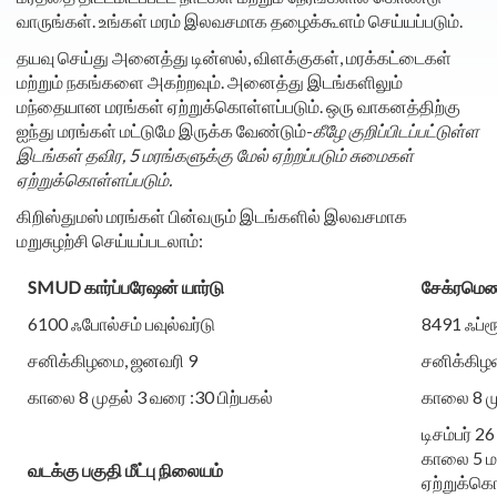
வாருங்கள். உங்கள் மரம் இலவசமாக தழைக்கூளம் செய்யப்படும்.
தயவு செய்து அனைத்து டின்ஸல், விளக்குகள், மரக்கட்டைகள்
மற்றும் நகங்களை அகற்றவும். அனைத்து இடங்களிலும்
மந்தையான மரங்கள் ஏற்றுக்கொள்ளப்படும். ஒரு வாகனத்திற்கு
ஐந்து மரங்கள் மட்டுமே இருக்க வேண்டும்-
கீழே குறிப்பிடப்பட்டுள்ள
இடங்கள் தவிர, 5 மரங்களுக்கு மேல் ஏற்றப்படும் சுமைகள்
ஏற்றுக்கொள்ளப்படும்.
கிறிஸ்துமஸ் மரங்கள் பின்வரும் இடங்களில் இலவசமாக
மறுசுழற்சி செய்யப்படலாம்:
SMUD கார்ப்பரேஷன் யார்டு
சேக்ரமெண்
6100 ஃபோல்சம் பவுல்வர்டு
8491 ஃப்ரூ
சனிக்கிழமை, ஜனவரி 9
சனிக்கிழ
காலை 8 முதல் 3 வரை :30 பிற்பகல்
காலை 8 மு
டிசம்பர் 2
காலை 5 ம
வடக்கு பகுதி மீட்பு நிலையம்
ஏற்றுக்க