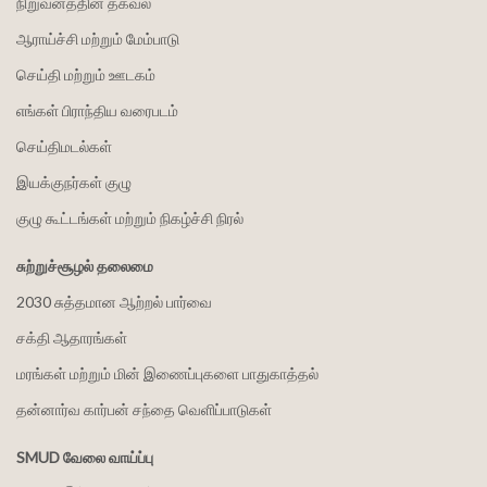
நிறுவனத்தின் தகவல்
ஆராய்ச்சி மற்றும் மேம்பாடு
செய்தி மற்றும் ஊடகம்
எங்கள் பிராந்திய வரைபடம்
செய்திமடல்கள்
இயக்குநர்கள் குழு
குழு கூட்டங்கள் மற்றும் நிகழ்ச்சி நிரல்
சுற்றுச்சூழல் தலைமை
2030 சுத்தமான ஆற்றல் பார்வை
சக்தி ஆதாரங்கள்
மரங்கள் மற்றும் மின் இணைப்புகளை பாதுகாத்தல்
தன்னார்வ கார்பன் சந்தை வெளிப்பாடுகள்
SMUD வேலை வாய்ப்பு