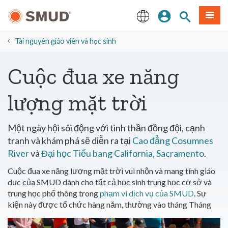
Chuyển
Đăng nhập
Tìm trang
Thực 
đến
nội
English
dung
Tài nguyên giáo viên và học sinh
chính
Cuộc đua xe năng
lượng mặt trời
Một ngày hội sôi động với tinh thần đồng đội, cạnh
tranh và khám phá sẽ diễn ra tại
Cao đẳng Cosumnes
River
và
Đại học Tiểu bang California, Sacramento
.
Cuộc đua xe năng lượng mặt trời vui nhộn và mang tính giáo
dục của SMUD dành cho tất cả học sinh trung học cơ sở và
trung học phổ thông trong
phạm vi dịch vụ của SMUD
. Sự
kiện này được tổ chức hàng năm, thường vào tháng
Tháng