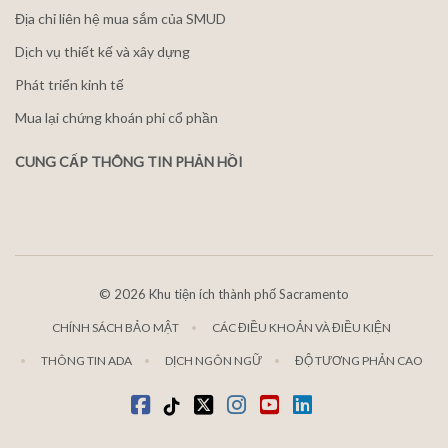
Địa chỉ liên hệ mua sắm của SMUD
Dịch vụ thiết kế và xây dựng
Phát triển kinh tế
Mua lại chứng khoán phi cổ phần
CUNG CẤP THÔNG TIN PHẢN HỒI
©
2026 Khu tiện ích thành phố Sacramento
CHÍNH SÁCH BẢO MẬT
CÁC ĐIỀU KHOẢN VÀ ĐIỀU KIỆN
THÔNG TIN ADA
DỊCH NGÔN NGỮ
ĐỘ TƯƠNG PHẢN CAO
Facebook
Tiktok
Twitter
Instagram
youtube
LinkedIn