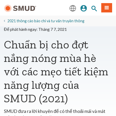
Chuyển
Đăng nhập
Tìm trang
Thực 
đến
nội
English
dung
2021 thông cáo báo chí và tư vấn truyền thông
chính
Để phát hành ngay: Tháng 7 7, 2021
Chuẩn bị cho đợt
nắng nóng mùa hè
với các mẹo tiết kiệm
năng lượng của
SMUD (2021)
SMUD đưa ra lời khuyên để có thể thoải mái và mát