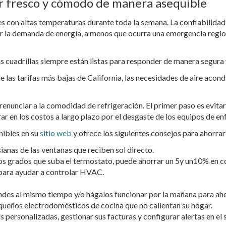
r fresco y cómodo de manera asequible
es con altas temperaturas durante toda la semana. La confiabilida
er la demanda de energía, a menos que ocurra una emergencia regiona
 cuadrillas siempre están listas para responder de manera segura y
e las tarifas más bajas de California, las necesidades de aire acon
 renunciar a la comodidad de refrigeración. El primer paso es evitar
r en los costos a largo plazo por el desgaste de los equipos de en
nibles en su
sitio web
y ofrece los siguientes consejos para ahorrar
sianas de las ventanas que reciben sol directo.
os grados que suba el termostato, puede ahorrar un 5y un10% en co
para ayudar a controlar HVAC.
des al mismo tiempo y/o hágalos funcionar por la mañana para aho
equeños electrodomésticos de cocina que no calientan su hogar.
personalizadas, gestionar sus facturas y configurar alertas en el 