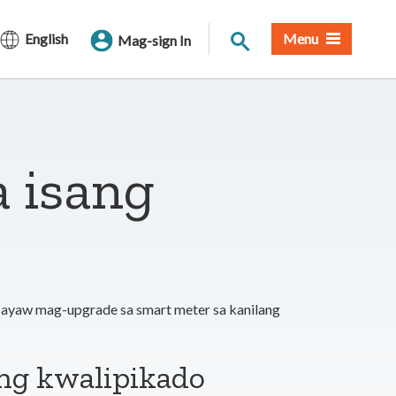
Paghahanap sa Site
English
Menu
Mag-sign In
a isang
ayaw mag-upgrade sa smart meter sa kanilang
ing kwalipikado