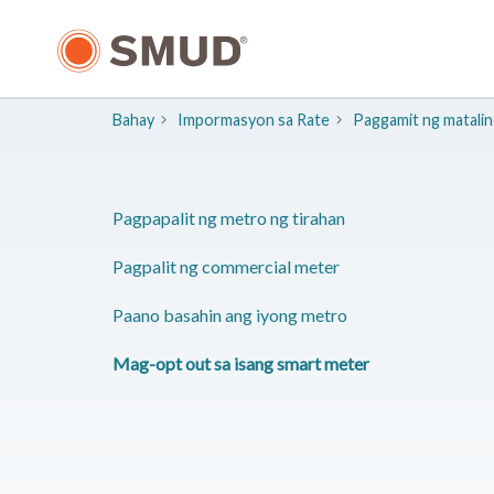
Lumaktaw
sa
Pangunahing
Nilalaman
Bahay
Impormasyon sa Rate
Paggamit ng matali
Pagpapalit ng metro ng tirahan
Pagpalit ng commercial meter
Paano basahin ang iyong metro
Mag-opt out sa isang smart meter