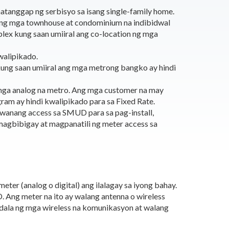
matanggap ng serbisyo sa isang single-family home.
ang mga townhouse at condominium na indibidwal
-plex kung saan umiiral ang co-location ng mga
walipikado.
ung saan umiiral ang mga metrong bangko ay hindi
mga analog na metro. Ang mga customer na may
ram ay hindi kwalipikado para sa Fixed Rate.
uwanang access sa SMUD para sa pag-install,
magbibigay at magpanatili ng meter access sa
ter (analog o digital) ang ilalagay sa iyong bahay.
 Ang meter na ito ay walang antenna o wireless
ala ng mga wireless na komunikasyon at walang