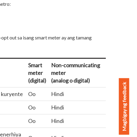
etro:
opt out sa isang smart meter ay ang tamang
Smart
Non-communicating
meter
meter
(digital)
(analog o digital)
Magbigay ng feedback
 kuryente
Oo
Hindi
Oo
Hindi
Oo
Hindi
 enerhiya