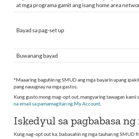
at mga programa gamit ang isang home area netwo
Bayad sa pag-set up
Buwanang bayad
*Maaaring baguhin ng SMUD ang mga bayarin upang ipakita
pang nauugnay na mga gastos.
Kung gusto mong mag-opt out, mangyaring tawagan kami 
na email sa pamamagitan ng My Account
.
Iskedyul sa pagbabasa ng
Kung nag-opt out ka, babasahin ng mga tauhan ng SMUD fie