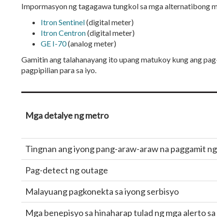
Impormasyon ng tagagawa tungkol sa mga alternatibong m
Itron Sentinel
(digital meter)
Itron Centron
(digital meter)
GE I-70
(analog meter)
Gamitin ang talahanayang ito upang matukoy kung ang pag-
pagpipilian para sa iyo.
Mga detalye ng metro
Tingnan ang iyong pang-araw-araw na paggamit ng
Pag-detect ng outage
Malayuang pagkonekta sa iyong serbisyo
Mga benepisyo sa hinaharap tulad ng mga alerto sa