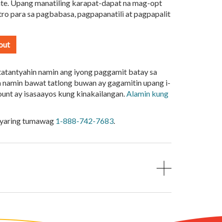
nte. Upang manatiling karapat-dapat na mag-opt
tro para sa pagbabasa, pagpapanatili at pagpapalit
out
tatantyahin namin ang iyong paggamit batay sa
namin bawat tatlong buwan ay gagamitin upang i-
unt ay isasaayos kung kinakailangan.
Alamin kung
gyaring tumawag
1-888-742-7683
.