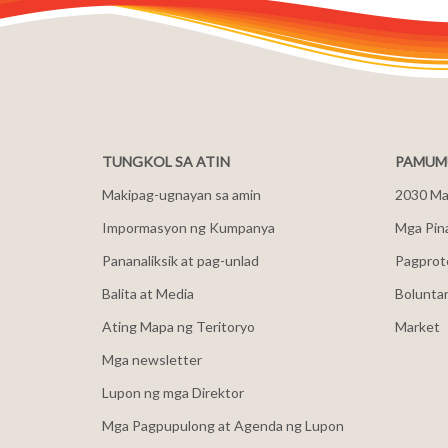
TUNGKOL SA ATIN
PAMUMU
Makipag-ugnayan sa amin
2030 Mal
Impormasyon ng Kumpanya
Mga Pin
Pananaliksik at pag-unlad
Pagprot
Balita at Media
Bolunta
Ating Mapa ng Teritoryo
Market
Mga newsletter
Lupon ng mga Direktor
Mga Pagpupulong at Agenda ng Lupon