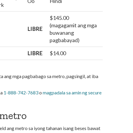
Oo
Hindi
rk
$145.00
(magagamit ang mga
LIBRE
buwanang
pagbabayad)
LIBRE
$14.00
 ang mga pagbabago sa metro, pagsingil, at iba
sa
1-888-742-7683
o
magpadala sa amin ng secure
 metro
ld ang metro sa iyong tahanan isang beses bawat