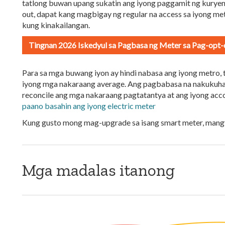
tatlong buwan upang sukatin ang iyong paggamit ng kurye
out, dapat kang magbigay ng regular na access sa iyong me
kung kinakailangan.
Tingnan 2026 Iskedyul sa Pagbasa ng Meter sa Pag-opt-
Para sa mga buwang iyon ay hindi nabasa ang iyong metro, 
iyong mga nakaraang average. Ang pagbabasa na nakukuha 
reconcile ang mga nakaraang pagtatantya at ang iyong acco
paano basahin ang iyong electric meter
Kung gusto mong mag-upgrade sa isang smart meter, man
Mga madalas itanong