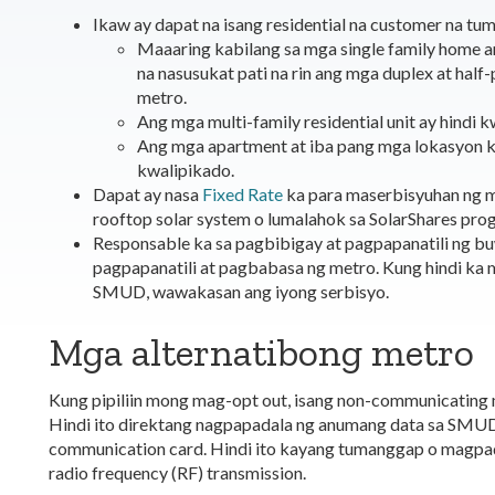
Ikaw ay dapat na isang residential na customer na tu
Maaaring kabilang sa mga single family home 
na nasusukat pati na rin ang mga duplex at half
metro.
Ang mga multi-family residential unit ay hindi k
Ang mga apartment at iba pang mga lokasyon k
kwalipikado.
Dapat ay nasa
Fixed Rate
ka para maserbisyuhan ng 
rooftop solar system o lumalahok sa SolarShares prog
Responsable ka sa pagbibigay at pagpapanatili ng b
pagpapanatili at pagbabasa ng metro. Kung hindi ka 
SMUD, wawakasan ang iyong serbisyo.
Mga alternatibong metro
Kung pipiliin mong mag-opt out, isang non-communicating me
Hindi ito direktang nagpapadala ng anumang data sa SMUD.
communication card. Hindi ito kayang tumanggap o magpad
radio frequency (RF) transmission.