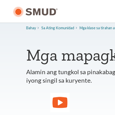
Lumaktaw
sa
Pangunahing
Nilalaman
Bahay
Sa Ating Komunidad
Mga klase sa tirahan a
Mga mapagku
Alamin ang tungkol sa pinakaba
iyong singil sa kuryente.