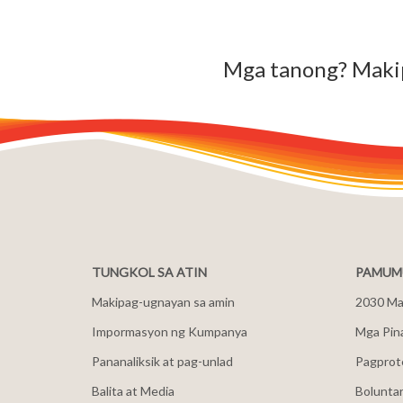
Mga tanong? Maki
TUNGKOL SA ATIN
PAMUMU
Makipag-ugnayan sa amin
2030 Mal
Impormasyon ng Kumpanya
Mga Pin
Pananaliksik at pag-unlad
Pagprot
Balita at Media
Bolunta