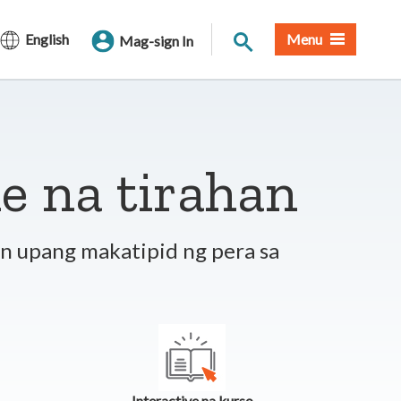
Paghahanap sa Site
English
Menu
Mag-sign In
 na tirahan
n upang makatipid ng pera sa
Interactive na kurso