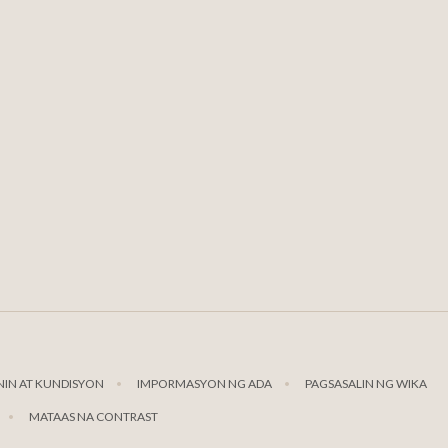
IN AT KUNDISYON
IMPORMASYON NG ADA
PAGSASALIN NG WIKA
MATAAS NA CONTRAST