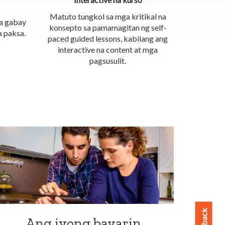
Matuto tungkol sa mga kritikal na
a gabay
konsepto sa pamamagitan ng self-
 paksa.
paced guided lessons, kabilang ang
interactive na content at mga
pagsusulit.
Ang iyong bayarin