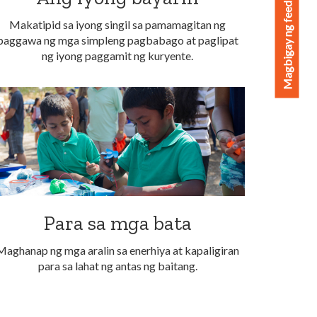
Magbigay ng feedback
Makatipid sa iyong singil sa pamamagitan ng
paggawa ng mga simpleng pagbabago at paglipat
ng iyong paggamit ng kuryente.
Para sa mga bata
Maghanap ng mga aralin sa enerhiya at kapaligiran
para sa lahat ng antas ng baitang.