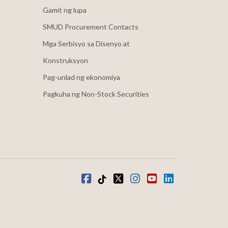
Gamit ng lupa
SMUD Procurement Contacts
Mga Serbisyo sa Disenyo at
Konstruksyon
Pag-unlad ng ekonomiya
Pagkuha ng Non-Stock Securities
Facebook
Tiktok
kaba
Instagram
youtube
LinkedIn