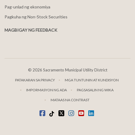
Pag-unlad ng ekonomiya
Pagkuha ng Non-Stock Securities
MAGBIGAY NG FEEDBACK
©
2026 Sacramento Municipal Utility District
PATAKARAN SA PRIVACY
MGA TUNTUNIN AT KUNDISYON
IMPORMASYON NG ADA
PAGSASALIN NG WIKA
MATAAS NA CONTRAST
Facebook
Tiktok
kaba
Instagram
youtube
LinkedIn