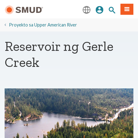
Lumaktaw
Mag-sign In
Paghahanap 
Menu
sa
Pangunahing
English
Nilalaman
​Proyekto sa Upper American River
​Reservoir ng Gerle
Creek