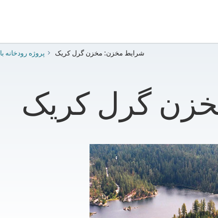
​شرایط مخزن: مخزن گرل کریک
​پروژه رودخانه با
خزن گرل کریک