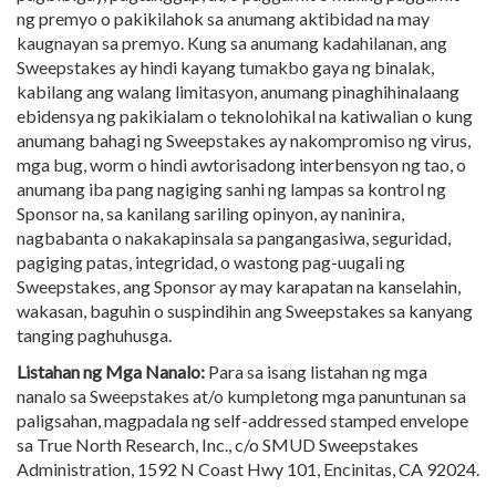
ng premyo o pakikilahok sa anumang aktibidad na may
kaugnayan sa premyo. Kung sa anumang kadahilanan, ang
Sweepstakes ay hindi kayang tumakbo gaya ng binalak,
kabilang ang walang limitasyon, anumang pinaghihinalaang
ebidensya ng pakikialam o teknolohikal na katiwalian o kung
anumang bahagi ng Sweepstakes ay nakompromiso ng virus,
mga bug, worm o hindi awtorisadong interbensyon ng tao, o
anumang iba pang nagiging sanhi ng lampas sa kontrol ng
Sponsor na, sa kanilang sariling opinyon, ay naninira,
nagbabanta o nakakapinsala sa pangangasiwa, seguridad,
pagiging patas, integridad, o wastong pag-uugali ng
Sweepstakes, ang Sponsor ay may karapatan na kanselahin,
wakasan, baguhin o suspindihin ang Sweepstakes sa kanyang
tanging paghuhusga.
Listahan ng Mga Nanalo:
Para sa isang listahan ng mga
nanalo sa Sweepstakes at/o kumpletong mga panuntunan sa
paligsahan, magpadala ng self-addressed stamped envelope
sa True North Research, Inc., c/o SMUD Sweepstakes
Administration, 1592 N Coast Hwy 101, Encinitas, CA 92024.