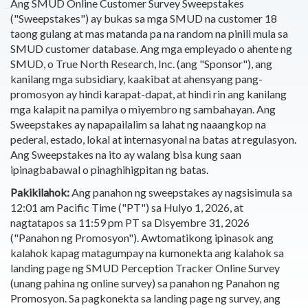
Ang SMUD Online Customer Survey Sweepstakes
("Sweepstakes") ay bukas sa mga SMUD na customer 18
taong gulang at mas matanda pa na random na pinili mula sa
SMUD customer database. Ang mga empleyado o ahente ng
SMUD, o True North Research, Inc. (ang "Sponsor"), ang
kanilang mga subsidiary, kaakibat at ahensyang pang-
promosyon ay hindi karapat-dapat, at hindi rin ang kanilang
mga kalapit na pamilya o miyembro ng sambahayan. Ang
Sweepstakes ay napapailalim sa lahat ng naaangkop na
pederal, estado, lokal at internasyonal na batas at regulasyon.
Ang Sweepstakes na ito ay walang bisa kung saan
ipinagbabawal o pinaghihigpitan ng batas.
Pakikilahok:
Ang panahon ng sweepstakes ay nagsisimula sa
12:01 am Pacific Time ("PT") sa Hulyo 1, 2026, at
nagtatapos sa 11:59 pm PT sa Disyembre 31, 2026
("Panahon ng Promosyon"). Awtomatikong ipinasok ang
kalahok kapag matagumpay na kumonekta ang kalahok sa
landing page ng SMUD Perception Tracker Online Survey
(unang pahina ng online survey) sa panahon ng Panahon ng
Promosyon. Sa pagkonekta sa landing page ng survey, ang