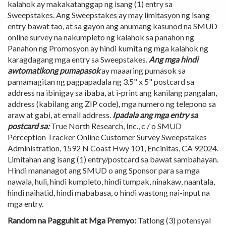
kalahok ay makakatanggap ng isang (1) entry sa
Sweepstakes. Ang Sweepstakes ay may limitasyon ng isang
entry bawat tao, at sa gayon ang anumang kasunod na SMUD
online survey na nakumpleto ng kalahok sa panahon ng
Panahon ng Promosyon ay hindi kumita ng mga kalahok ng
karagdagang mga entry sa Sweepstakes.
Ang mga hindi
awtomatikong pumapasok
ay maaaring pumasok sa
pamamagitan ng pagpapadala ng 3.5" x 5" postcard sa
address na ibinigay sa ibaba, at i-print ang kanilang pangalan,
address (kabilang ang ZIP code), mga numero ng telepono sa
araw at gabi, at email address.
Ipadala ang mga entry sa
postcard sa:
True North Research, Inc., c / o SMUD
Perception Tracker Online Customer Survey Sweepstakes
Administration, 1592 N Coast Hwy 101, Encinitas, CA 92024.
Limitahan ang isang (1) entry/postcard sa bawat sambahayan.
Hindi mananagot ang SMUD o ang Sponsor para sa mga
nawala, huli, hindi kumpleto, hindi tumpak, ninakaw, naantala,
hindi naihatid, hindi mababasa, o hindi wastong nai-input na
mga entry.
Random na Pagguhit at Mga Premyo:
Tatlong (3) potensyal