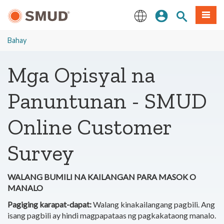
Lumaktaw
Mag-sign In
Paghahanap 
Menu
sa
Pangunahing
English
Nilalaman
Bahay
Mga Opisyal na
Panuntunan - SMUD
Online Customer
Survey
WALANG BUMILI NA KAILANGAN PARA MASOK O
MANALO
Pagiging karapat-dapat:
Walang kinakailangang pagbili. Ang
isang pagbili ay hindi magpapataas ng pagkakataong manalo.