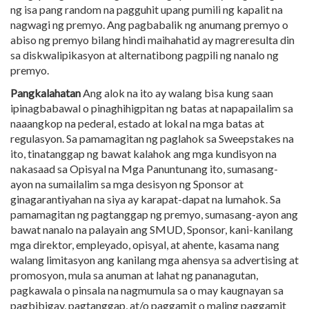
ng isa pang random na pagguhit upang pumili ng kapalit na
nagwagi ng premyo. Ang pagbabalik ng anumang premyo o
abiso ng premyo bilang hindi maihahatid ay magreresulta din
sa diskwalipikasyon at alternatibong pagpili ng nanalo ng
premyo.
Pangkalahatan
Ang alok na ito ay walang bisa kung saan
ipinagbabawal o pinaghihigpitan ng batas at napapailalim sa
naaangkop na pederal, estado at lokal na mga batas at
regulasyon. Sa pamamagitan ng paglahok sa Sweepstakes na
ito, tinatanggap ng bawat kalahok ang mga kundisyon na
nakasaad sa Opisyal na Mga Panuntunang ito, sumasang-
ayon na sumailalim sa mga desisyon ng Sponsor at
ginagarantiyahan na siya ay karapat-dapat na lumahok. Sa
pamamagitan ng pagtanggap ng premyo, sumasang-ayon ang
bawat nanalo na palayain ang SMUD, Sponsor, kani-kanilang
mga direktor, empleyado, opisyal, at ahente, kasama nang
walang limitasyon ang kanilang mga ahensya sa advertising at
promosyon, mula sa anuman at lahat ng pananagutan,
pagkawala o pinsala na nagmumula sa o may kaugnayan sa
pagbibigay, pagtanggap, at/o paggamit o maling paggamit