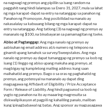
na nagwagi ng premyo ang pipiliin sa isang random na
pagguhit nang hindi lalampas sa Enero 31, 2027, mula sa lahat
ng mga karapat-dapat na entry na natanggap sa panahon ng
Panahon ng Promosyon. Ang posibilidad na manalo ay
nakasalalay sa kabuuang bilang ng mga karapat-dapat na
entry na natanggap. Ang tatlong (3) na nagwagi ng premyo ay
mananalo ng $100, na binabayaran sa pamamagitan ng tseke.
Abiso at Pagtanggap:
Ang mga nanalo ng premyo ay
aabisuhan ng email address at/o numero ng telepono na
ginamit upang lumahok sa survey/Sweepstakes. Ang mga
nanalo ng premyo ay dapat tumanggap ng premyo sa loob ng
isang (1) linggo ng abiso upang makuha ang premyo, at
magbigay ng kumpletong mailing address kung saan
maihahatid ang premyo. Bago o sa oras ng paghahatid ng
premyo, ang potensyal na mananalo ay dapat ding
magsagawa ng Affidavit of Eligibility / Prize Acceptance
Form / Release of Liability. Ang hindi pagsunod sa loob ng
yugto ng panahon na ito ay maaaring magresulta sa
diskwalipikasyon at pagpili ng kahaliling panalo, maliban
kung ipinagbabawal ng batas. Ang sponsor ay magsasagawa