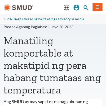
Lumaktaw
Mag-sign In
Paghahanap 
Menu
sa
Pangunahing
English
Nilalaman
2023 mga release ng balita at mga advisory sa media
Para sa Agarang Paglabas: Hunyo 28, 2023
Manatiling
komportable at
makatipid ng pera
habang tumataas ang
temperatura
Ang SMUD ay may sapat na mapagkukunan ng