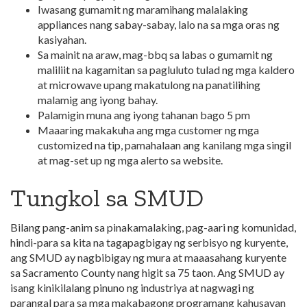
Iwasang gumamit ng maramihang malalaking
appliances nang sabay-sabay, lalo na sa mga oras ng
kasiyahan.
Sa mainit na araw, mag-bbq sa labas o gumamit ng
maliliit na kagamitan sa pagluluto tulad ng mga kaldero
at microwave upang makatulong na panatilihing
malamig ang iyong bahay.
Palamigin muna ang iyong tahanan bago 5 pm
Maaaring makakuha ang mga customer ng mga
customized na tip, pamahalaan ang kanilang mga singil
at mag-set up ng mga alerto sa website.
Tungkol sa SMUD
Bilang pang-anim sa pinakamalaking, pag-aari ng komunidad,
hindi-para sa kita na tagapagbigay ng serbisyo ng kuryente,
ang SMUD ay nagbibigay ng mura at maaasahang kuryente
sa Sacramento County nang higit sa 75 taon. Ang SMUD ay
isang kinikilalang pinuno ng industriya at nagwagi ng
parangal para sa mga makabagong programang kahusayan