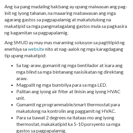
Ang isa pang madaling hakbang ay upang maiwasan ang pag-
init ng iyong tahanan, na maaaring mabawasan ang mga
agarang gastos sa pagpapalamig at makatutulong na
makatipid sa mga pangmatagalang gastos mula sa pagkasira
ng kagamitan sa pagpapalamig.
Ang SMUD ay may mas maraming solusyon sa pagtitipid ng
enerhiya sa
website
nito at nag-aalok ng mga karagdagang
tip upang makatipid:
Sa tag-araw, gumamit ng mga bentilador at isara ang
mga blind sa mga bintanang nasisikatan ng direktang
araw.
Magpalit ng mga bumbilya para sa mga LED.
Palitan ang iyong air filter at linisin ang iyong HVAC
unit.
Gumamit ng programmable/smart thermostat para
makatulong na kontrolin ang paggamit ng HVAC.
Para sa bawat 2 degrees na itataas mo ang iyong
thermostat, makakatipid ka 5-10 porsyento sa mga
gastos sa pagpapalamig.