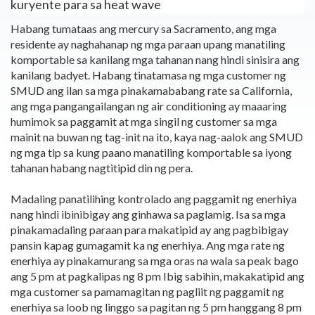
kuryente para sa heat wave
Habang tumataas ang mercury sa Sacramento, ang mga
residente ay naghahanap ng mga paraan upang manatiling
komportable sa kanilang mga tahanan nang hindi sinisira ang
kanilang badyet. Habang tinatamasa ng mga customer ng
SMUD ang ilan sa mga pinakamababang rate sa California,
ang mga pangangailangan ng air conditioning ay maaaring
humimok sa paggamit at mga singil ng customer sa mga
mainit na buwan ng tag-init na ito, kaya nag-aalok ang SMUD
ng mga tip sa kung paano manatiling komportable sa iyong
tahanan habang nagtitipid din ng pera.
Madaling panatilihing kontrolado ang paggamit ng enerhiya
nang hindi ibinibigay ang ginhawa sa paglamig. Isa sa mga
pinakamadaling paraan para makatipid ay ang pagbibigay
pansin kapag gumagamit ka ng enerhiya. Ang mga rate ng
enerhiya ay pinakamurang sa mga oras na wala sa peak bago
ang 5 pm at pagkalipas ng 8 pm Ibig sabihin, makakatipid ang
mga customer sa pamamagitan ng pagliit ng paggamit ng
enerhiya sa loob ng linggo sa pagitan ng 5 pm hanggang 8 pm