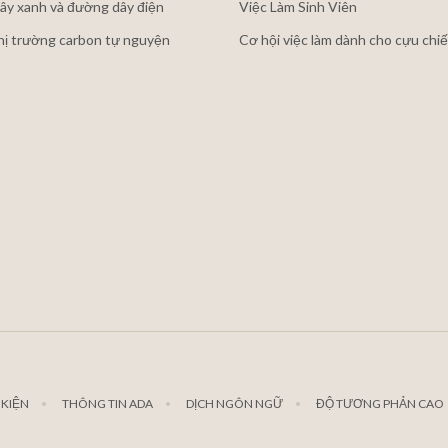
ây xanh và đường dây điện
Việc Làm Sinh Viên
thị trường carbon tự nguyện
Cơ hội việc làm dành cho cựu chiế
 KIỆN
THÔNG TIN ADA
DỊCH NGÔN NGỮ
ĐỘ TƯƠNG PHẢN CAO