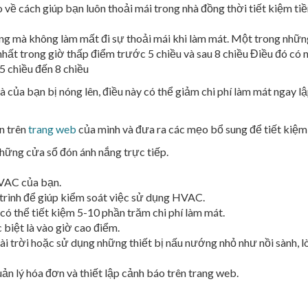
ề cách giúp bạn luôn thoải mái trong nhà đồng thời tiết kiệm tiề
 mà không làm mất đi sự thoải mái khi làm mát. Một trong những 
ất trong giờ thấp điểm trước 5 chiều và sau 8 chiều Điều đó có n
5 chiều đến 8 chiều
ủa bạn bị nóng lên, điều này có thể giảm chi phí làm mát ngay lập
n trên
trang web
của mình và đưa ra các mẹo bổ sung để tiết kiệm
hững cửa sổ đón ánh nắng trực tiếp.
HVAC của bạn.
 trình để giúp kiểm soát việc sử dụng HVAC.
có thể tiết kiệm 5-10 phần trăm chi phí làm mát.
c biệt là vào giờ cao điểm.
rời hoặc sử dụng những thiết bị nấu nướng nhỏ như nồi sành, lò 
ản lý hóa đơn và thiết lập cảnh báo trên trang web.