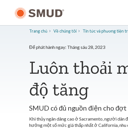
Chuyển
đến
nội
dung
chính
Trang chủ
Về chúng tôi
​Tin tức và phương tiện 
Để phát hành ngay: Tháng sáu 28, 2023
Luôn thoải m
độ tăng
SMUD có đủ nguồn điện cho đợt
Khi thủy ngân dâng cao ở Sacramento, người dân 
hưởng một số mức giá thấp nhất ở California, nhu