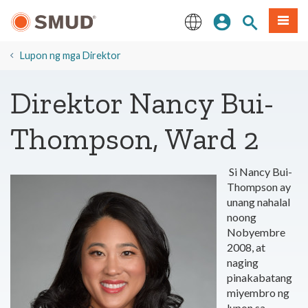
Lumaktaw
Mag-sign In
Paghahanap 
Menu
sa
Pangunahing
English
Nilalaman
Lupon ng mga Direktor
Direktor Nancy Bui-
Thompson, Ward 2
Si Nancy Bui-
Thompson ay
unang nahalal
noong
Nobyembre
2008, at
naging
pinakabatang
miyembro ng
lupon sa