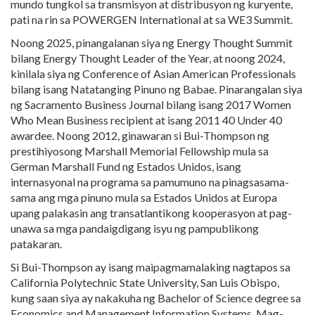
mundo tungkol sa transmisyon at distribusyon ng kuryente,
pati na rin sa POWERGEN International at sa WE3 Summit.
Noong 2025, pinangalanan siya ng Energy Thought Summit
bilang Energy Thought Leader of the Year, at noong 2024,
kinilala siya ng Conference of Asian American Professionals
bilang isang Natatanging Pinuno ng Babae. Pinarangalan siya
ng Sacramento Business Journal bilang isang 2017 Women
Who Mean Business recipient at isang 2011 40 Under 40
awardee. Noong 2012, ginawaran si Bui-Thompson ng
prestihiyosong Marshall Memorial Fellowship mula sa
German Marshall Fund ng Estados Unidos, isang
internasyonal na programa sa pamumuno na pinagsasama-
sama ang mga pinuno mula sa Estados Unidos at Europa
upang palakasin ang transatlantikong kooperasyon at pag-
unawa sa mga pandaigdigang isyu ng pampublikong
patakaran.
Si Bui-Thompson ay isang maipagmamalaking nagtapos sa
California Polytechnic State University, San Luis Obispo,
kung saan siya ay nakakuha ng Bachelor of Science degree sa
Economics and Management Information Systems. Mag-