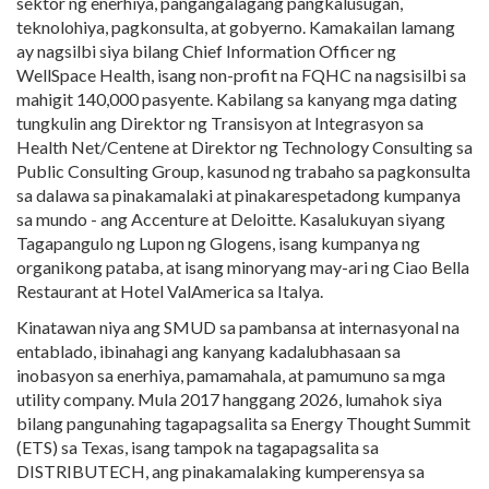
sektor ng enerhiya, pangangalagang pangkalusugan,
teknolohiya, pagkonsulta, at gobyerno. Kamakailan lamang
ay nagsilbi siya bilang Chief Information Officer ng
WellSpace Health, isang non-profit na FQHC na nagsisilbi sa
mahigit 140,000 pasyente. Kabilang sa kanyang mga dating
tungkulin ang Direktor ng Transisyon at Integrasyon sa
Health Net/Centene at Direktor ng Technology Consulting sa
Public Consulting Group, kasunod ng trabaho sa pagkonsulta
sa dalawa sa pinakamalaki at pinakarespetadong kumpanya
sa mundo - ang Accenture at Deloitte. Kasalukuyan siyang
Tagapangulo ng Lupon ng Glogens, isang kumpanya ng
organikong pataba, at isang minoryang may-ari ng Ciao Bella
Restaurant at Hotel ValAmerica sa Italya.
Kinatawan niya ang SMUD sa pambansa at internasyonal na
entablado, ibinahagi ang kanyang kadalubhasaan sa
inobasyon sa enerhiya, pamamahala, at pamumuno sa mga
utility company. Mula 2017 hanggang 2026, lumahok siya
bilang pangunahing tagapagsalita sa Energy Thought Summit
(ETS) sa Texas, isang tampok na tagapagsalita sa
DISTRIBUTECH, ang pinakamalaking kumperensya sa