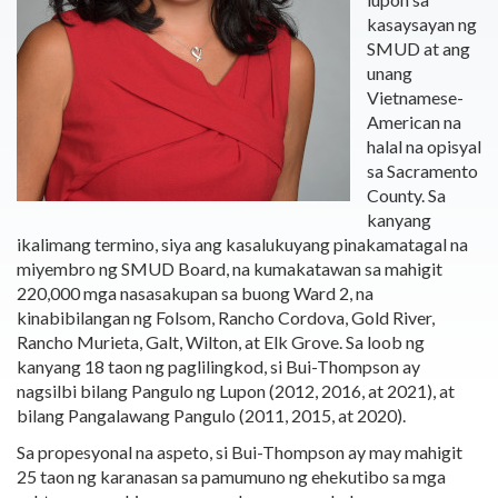
kasaysayan ng
SMUD at ang
unang
Vietnamese-
American na
halal na opisyal
sa Sacramento
County. Sa
kanyang
ikalimang termino, siya ang kasalukuyang pinakamatagal na
miyembro ng SMUD Board, na kumakatawan sa mahigit
220,000 mga nasasakupan sa buong Ward 2, na
kinabibilangan ng Folsom, Rancho Cordova, Gold River,
Rancho Murieta, Galt, Wilton, at Elk Grove. Sa loob ng
kanyang 18 taon ng paglilingkod, si Bui-Thompson ay
nagsilbi bilang Pangulo ng Lupon (2012, 2016, at 2021), at
bilang Pangalawang Pangulo (2011, 2015, at 2020).
Sa propesyonal na aspeto, si Bui-Thompson ay may mahigit
25 taon ng karanasan sa pamumuno ng ehekutibo sa mga