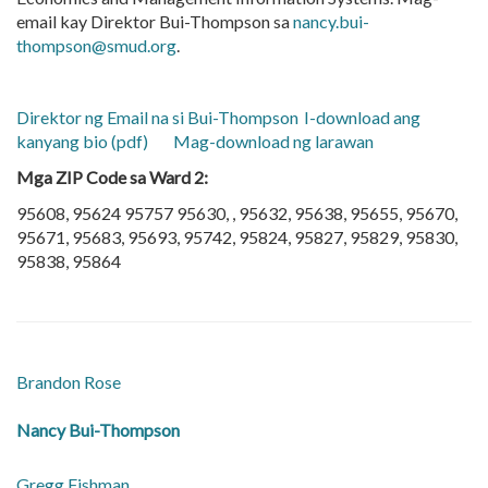
email kay Direktor Bui-Thompson sa
nancy.bui-
thompson@smud.org
.
Direktor ng Email na si Bui-Thompson
I-download ang
kanyang bio (pdf)
Mag-download ng larawan
Mga ZIP Code sa Ward 2:
95608, 95624 95757 95630, , 95632, 95638, 95655, 95670,
95671, 95683, 95693, 95742, 95824, 95827, 95829, 95830,
95838, 95864
​Brandon Rose
​Nancy Bui-Thompson
​Gregg Fishman