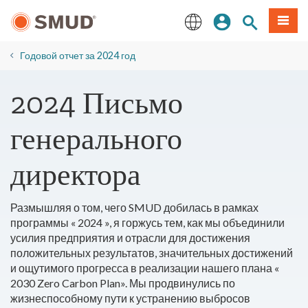
Перейти
вход
Поиск по 
Мен
к
основному
English
содержанию
Годовой отчет за 2024 год
2024 Письмо
генерального
директора
Размышляя о том, чего SMUD добилась в рамках
программы « 2024 », я горжусь тем, как мы объединили
усилия предприятия и отрасли для достижения
положительных результатов, значительных достижений
и ощутимого прогресса в реализации нашего плана «
2030 Zero Carbon Plan». Мы продвинулись по
жизнеспособному пути к устранению выбросов