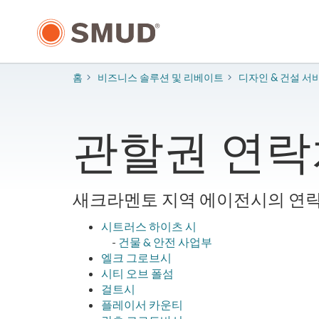
주
요
콘
텐
츠
홈
비즈니스 솔루션 및 리베이트
​디자인 & 건설 서
로
건
너
뛰
관할권 연락
기
새크라멘토 지역 에이전시의 연락
시트러스 하이츠 시
-
건물 & 안전 사업부
엘크 그로브시
시티 오브 폴섬
걸트시
플레이서 카운티