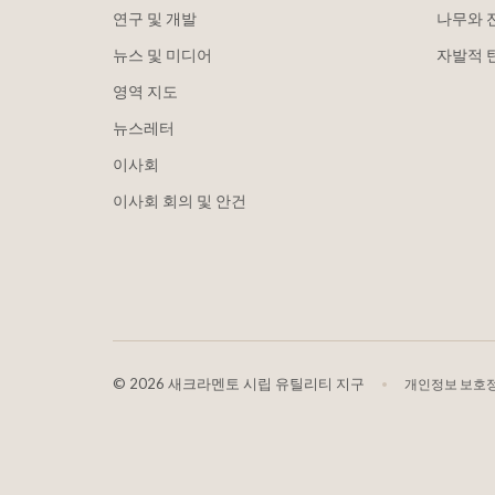
연구 및 개발
나무와 
뉴스 및 미디어
자발적 
영역 지도
뉴스레터
이사회
이사회 회의 및 안건
©
2026 새크라멘토 시립 유틸리티 지구
개인정보 보호