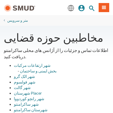
رفتن
منو
تجوی سایت
ورود
به
محتوای
English
اصلی
متر و سرویس
مخاطبین حوزه قضایی
اطلاعات تماس و جزئیات را از آژانس های محلی ساکرامنتو
دریافت کنید.
شهر ارتفاعات مرکبات
بخش ایمنی و ساختمان
-
شهر الک گرو
شهر فولسوم
شهر گالت
شهرستان Placer
شهر رانچو کوردووا
شهر ساکرامنتو
شهرستان ساکرامنتو