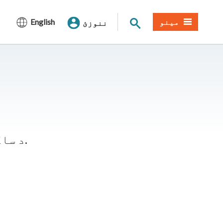
د سایټ لټون
مینو
English
ننوزئ
د ساکرامنټو سیمه ایزو ادارو څخه د اړیکو معلومات او توضیحات ترلاسه کړئ.