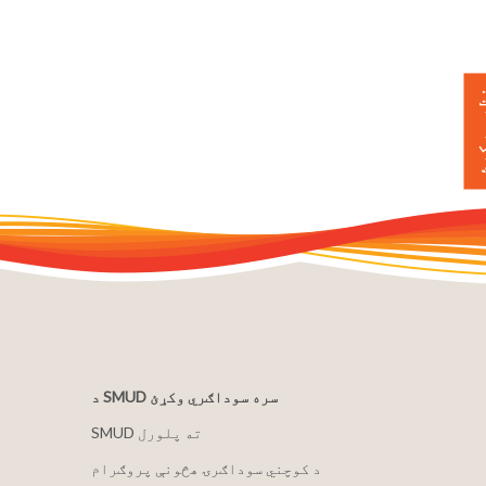
 ورکړئ
د SMUD سره سوداګري وکړئ
SMUD ته پلورل
د کوچني سوداګرۍ هڅونې پروګرام