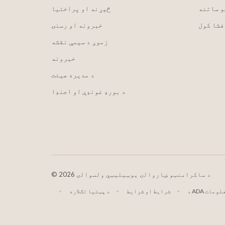
و ساتنه
څیړنه او پراختیا
فشا کول
خبرونه او رسنۍ
زموږ د سیمې نقشه
خبرونه
د مدیره هیئت
د بورډ غونډې او اجنډا
2026 د ساکرامنټو ښاروالۍ یوټیلیټي ولسوالۍ
©
AD معلومات
شرایط او شرایط
د پټتیا تګلاره