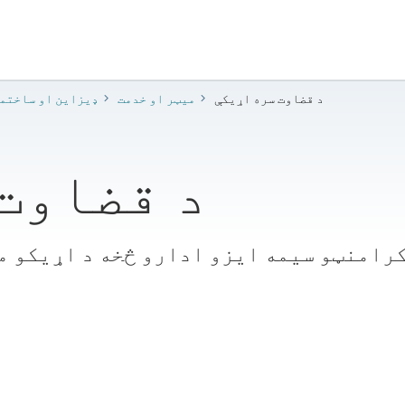
د قضاوت سره اړیکې
میټر او خدمت
​ډیزاین او ساختم
د قضاوت