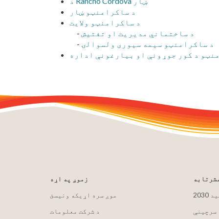
د Rancho Cordova ښار
د ساکرامنټو ښار
د ساکرامنټو ولایت
د ساختماني مدیریت او تفتیش
-
د ساکرامنټو سیمه سیوری ولسوالۍ
-
نټو د کور جوړونې او بیارغونې اداره
مشرتابه
زموږ په اړه
لید
موږ سره اړیکه ونیسئ
 سرچینې
د شرکت معلومات