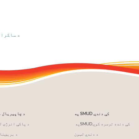
د ساکرام
په SMUD کې دندې
د چاپیریال 
په ‏‎SMUD‎‏ کې دنده ترسره کوي
2030 د پاکې انرژۍ 
د دندې لټون
د بریښنا