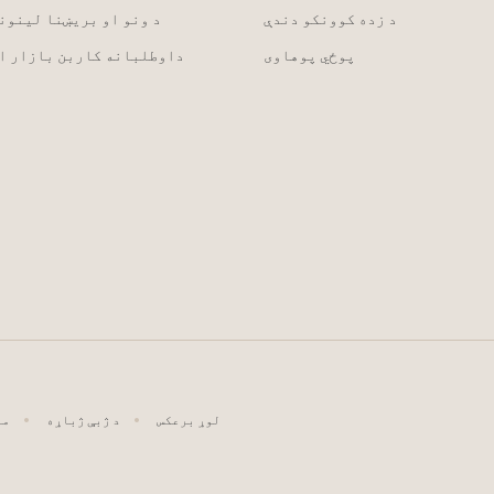
د زده کوونکو دندې
د ونو او بریښنا لینون
پوځي پوهاوی
داوطلبانه کاربن بازار ا
لوړ برعکس
د ژبې ژباړه
د A