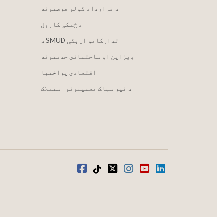
د قرارداد کولو فرصتونه
د ځمکې کارول
د SMUD تدارکاتو اړیکې
ډیزاین او ساختماني خدمتونه
اقتصادي پراختیا
د غیر سټاک تضمینونو استملاک
LinkedIn
یوټیوب
انسټاګرام
ټویټر
ټیک ټاک
فیسبوک