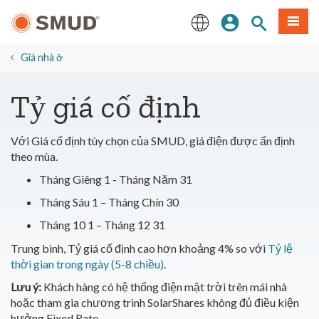
Chuyển
Đăng nhập
Tìm trang
Thực 
đến
nội
English
dung
Giá nhà ở
chính
Tỷ giá cố định
Với Giá cố định tùy chọn của SMUD, giá điện được ấn định
theo mùa.
Tháng Giêng 1 - Tháng Năm 31
Tháng Sáu 1 – Tháng Chín 30
Tháng 10 1 – Tháng 12 31
Trung bình, Tỷ giá cố định cao hơn khoảng 4% so với
Tỷ lệ
thời gian trong ngày (5-8 chiều)
.
Lưu ý:
Khách hàng có hệ thống điện mặt trời trên mái nhà
hoặc tham gia chương trình SolarShares không đủ điều kiện
hưởng Fixed Rate.