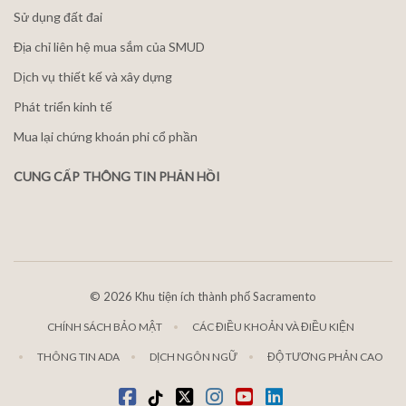
Sử dụng đất đai
Địa chỉ liên hệ mua sắm của SMUD
Dịch vụ thiết kế và xây dựng
Phát triển kinh tế
Mua lại chứng khoán phi cổ phần
CUNG CẤP THÔNG TIN PHẢN HỒI
©
2026 Khu tiện ích thành phố Sacramento
CHÍNH SÁCH BẢO MẬT
CÁC ĐIỀU KHOẢN VÀ ĐIỀU KIỆN
THÔNG TIN ADA
DỊCH NGÔN NGỮ
ĐỘ TƯƠNG PHẢN CAO
Facebook
Tiktok
Twitter
Instagram
youtube
LinkedIn