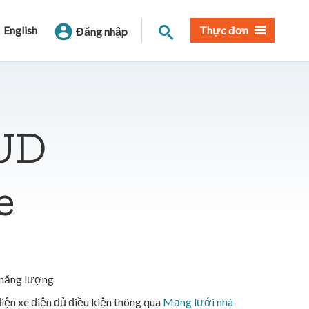
Tìm trang
English
Thực đơn
Đăng nhập
UD
e
 năng lượng
iện xe điện đủ điều kiện thông qua
Mạng lưới nhà