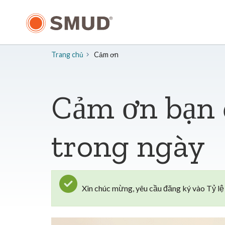
Chuyển
đến
nội
dung
chính
Trang chủ
Cảm ơn
Cảm ơn bạn đ
trong ngày
Xin chúc mừng, yêu cầu đăng ký vào Tỷ l