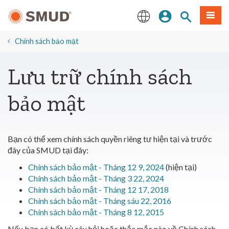
Chuyển
Đăng nhập
Tìm trang
Thực 
đến
nội
English
dung
Chính sách bảo mật
chính
Lưu trữ chính sách
bảo mật
Bạn có thể xem chính sách quyền riêng tư hiện tại và trước
đây của SMUD tại đây:
Chính sách bảo mật - Tháng 12 9, 2024
(hiện tại)
Chính sách bảo mật - Tháng 3 22, 2024
Chính sách bảo mật - Tháng 12 17, 2018
Chính sách bảo mật - Tháng sáu 22, 2016
Chính sách bảo mật - Tháng 8 12, 2015
Nếu bạn có bất kỳ câu hỏi hoặc thắc mắc nào về Chính sách