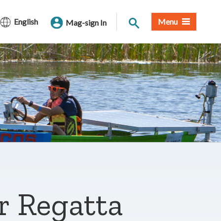
Paghahanap sa Site
English
Menu
Mag-sign In
ar Regatta