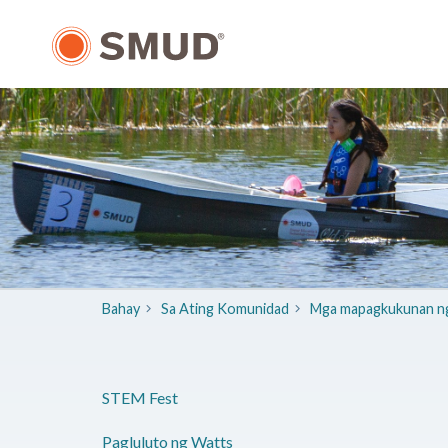
Lumaktaw
sa
Pangunahing
Nilalaman
Bahay
Sa Ating Komunidad
Mga mapagkukunan ng
STEM Fest
Pagluluto ng Watts