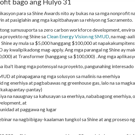
fit bago ang Hulyo 31
asyon para sa Shine Awards nito ay bukas na sa mga nonprofit na
n at pasiglahin ang mga kapitbahayan sa rehiyon ng Sacramento.
ong sumusuporta sa zero carbon workforce development, environme
 proyekto ng Shine sa
Clean Energy Vision ng SMUD
, na mag-aal
g Shine ay mula sa $5,000 hanggang $100,000 at napakakumpitens
UD ay kwalipikadong mag-apply. Ang mga parangal ng Shine ay ma
0,000) at Transformer (hanggang sa $100,000) . Ang mga aplikas
ba't ibang mga potensyal na proyekto, pangunahing interesado i
MUD at pinapagana ng mga solusyon sa malinis na enerhiya
ipid ng enerhiya at pagbabawas ng greenhouse gas, lalo na sa ma
agkakapantay-pantay)
hiya na nauugnay sa kahusayan sa enerhiya, nababagong enerhiya,
velopment, at
nidad at paggawa ng lugar
ar na nagbibigay-kaalaman tungkol sa Shine at ang proseso ng a