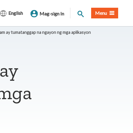
Paghahanap sa Site
English
Menu
Mag-sign In
am ay tumatanggap na ngayon ng mga aplikasyon
ay
 mga