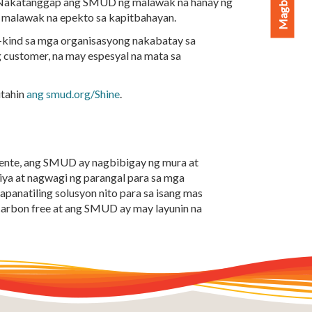
t. Nakatanggap ang SMUD ng malawak na hanay ng
a malawak na epekto sa kapitbahayan.
-kind sa mga organisasyong nakabatay sa
 customer, na may espesyal na mata sa
itahin
ang smud.org/Shine
.
ryente, ang SMUD ay nagbibigay ng mura at
iya at nagwagi ng parangal para sa mga
natiling solusyon nito para sa isang mas
arbon free at ang SMUD ay may layunin na