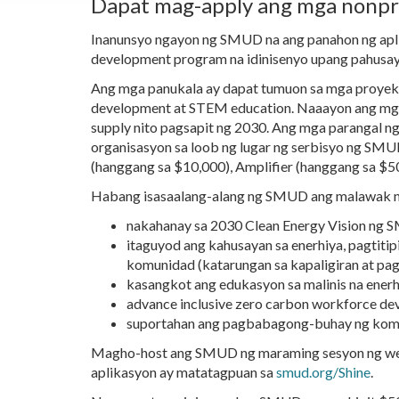
Dapat mag-apply ang mga nonpro
Inanunsyo ngayon ng SMUD na ang panahon ng aplik
development program na idinisenyo upang pahusayi
Ang mga panukala ay dapat tumuon sa mga proyekt
development at STEM education. Naaayon ang mga
supply nito pagsapit ng 2030. Ang mga parangal n
organisasyon sa loob ng lugar ng serbisyo ng SM
(hanggang sa $10,000), Amplifier (hanggang sa $5
Habang isasaalang-alang ng SMUD ang malawak na i
nakahanay sa 2030 Clean Energy Vision ng S
itaguyod ang kahusayan sa enerhiya, pagtit
komunidad (katarungan sa kapaligiran at p
kasangkot ang edukasyon sa malinis na ener
advance inclusive zero carbon workforce de
suportahan ang pagbabagong-buhay ng komu
Magho-host ang SMUD ng maraming sesyon ng webin
aplikasyon ay matatagpuan sa
smud.org/Shine
.