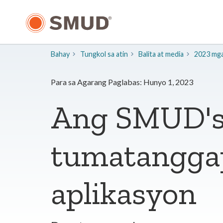
Lumaktaw
sa
Pangunahing
Nilalaman
Bahay
Tungkol sa atin
​Balita at media
2023 mga 
Para sa Agarang Paglabas: Hunyo 1, 2023
Ang SMUD's
tumatangga
aplikasyon