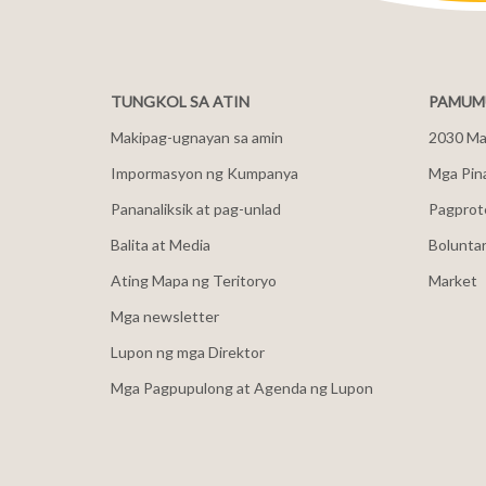
TUNGKOL SA ATIN
PAMUMU
Makipag-ugnayan sa amin
2030 Mal
Impormasyon ng Kumpanya
Mga Pin
Pananaliksik at pag-unlad
Pagprot
Balita at Media
Bolunta
Ating Mapa ng Teritoryo
Market
Mga newsletter
Lupon ng mga Direktor
Mga Pagpupulong at Agenda ng Lupon