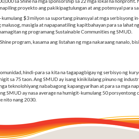
0,000 sa Shine na mga sponsorship sa 22 mga lokal na nonprofi
apiling proyekto ang pakikipagtulungan at ang potensyal para s
umulang $3 milyon sa suportang pinansyal at mga serbisyong in
alusog, masigla at napapanatiling kapitbahayan para sa lahat ng
pamamagitan ng programang Sustainable Communities ng SMUD.
hine program, kasama ang listahan ng mga nakaraang nanalo, bis
komunidad, hindi-para sa kita na tagapagbigay ng serbisyo ng ku
it sa 75 taon. Ang SMUD ay isang kinikilalang pinuno ng industr
a teknolohiyang nababagong kapangyarihan at para sa mga napapa
y ng SMUD ay nasa average na humigit-kumulang 50 porsyentong c
e nito nang 2030.