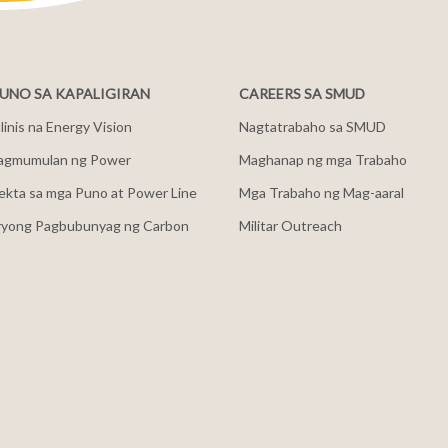
NO SA KAPALIGIRAN
CAREERS SA SMUD
inis na Energy Vision
Nagtatrabaho sa SMUD
agmumulan ng Power
Maghanap ng mga Trabaho
ekta sa mga Puno at Power Line
Mga Trabaho ng Mag-aaral
ryong Pagbubunyag ng Carbon
Militar Outreach