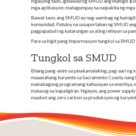
Ngayong taon, iginawad ng SMUD ang mahigit $50
mga aplikasyon; matagumpay na naipakita ng mga n
Bawat taon, ang SMUD ay nag-aambag ng humigit-k
komunidad. Patuloy na susuportahan ng SMUD ang m
pagpapabuti ng katarungan sa ating rehiyon sa 
Para sa higit pang impormasyon tungkol sa SMUD S
Tungkol sa SMUD
Bilang pang-anim sa pinakamalaking, pag-aari ng 
maaasahang kuryente sa Sacramento County nang hig
makabagong programang kahusayan sa enerhiya, mg
malusog na kapaligiran. Ngayon, ang power suppl
maabot ang zero carbon sa produksyon ng kuryent