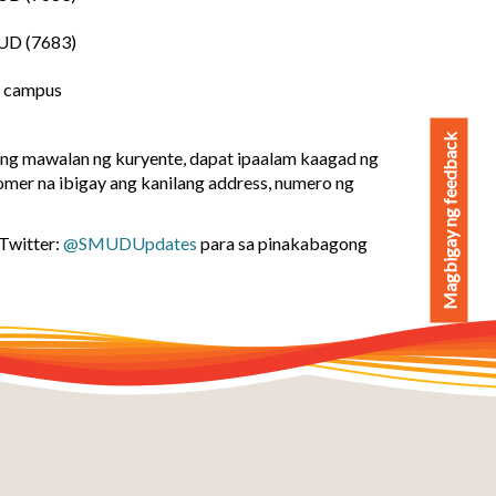
UD (7683)
a campus
Magbigay ng feedback
ng mawalan ng kuryente, dapat ipaalam kaagad ng
er na ibigay ang kanilang address, numero ng
Twitter:
@SMUDUpdates
para sa pinakabagong