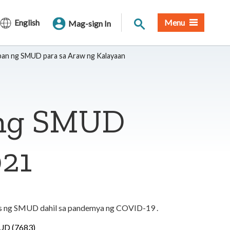
Paghahanap sa Site
English
Menu
Mag-sign In
pan ng SMUD para sa Araw ng Kalayaan
 ng SMUD
021
us ng SMUD dahil sa pandemya ng COVID-19 .
UD (7683)