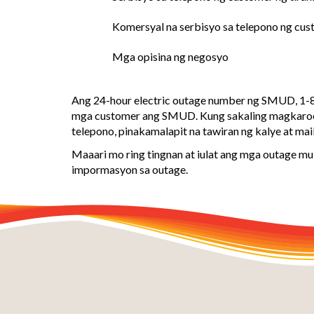
Komersyal na serbisyo sa telepono ng cu
Mga opisina ng negosyo
Ang 24-hour electric outage number ng SMUD, 1-8
mga customer ang SMUD. Kung sakaling magkaroon 
telepono, pinakamalapit na tawiran ng kalye at ma
Maaari mo ring tingnan at iulat ang mga outage mu
impormasyon sa outage.