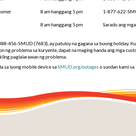
stomer
8 am hanggang 5 pm
1-877-622-SM
8 am hanggang 5 pm
Sarado ang mg
88-456-SMUD (7683), ay patuloy na gagana sa buong holiday. Ku
ng problema sa kuryente, dapat na maging handa ang mga custom
ikling paglalarawan ng problema.
la sa iyong mobile device sa
SMUD.org/outages
o sundan kami sa 