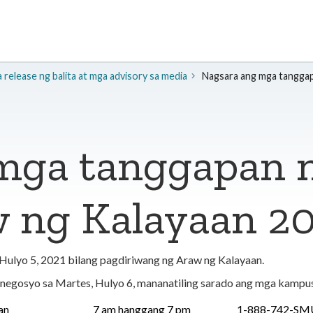
release ng balita at mga advisory sa media
Nagsara ang mga tangga
 mga tanggapan
w ng Kalayaan 2
Hulyo 5, 2021 bilang pagdiriwang ng Araw ng Kalayaan.
 negosyo sa Martes, Hulyo 6, mananatiling sarado ang mga kamp
an
7 am hanggang 7 pm
1-888-742-SM