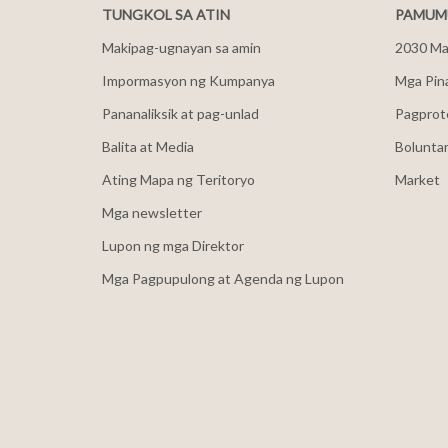
TUNGKOL SA ATIN
PAMUMU
Makipag-ugnayan sa amin
2030 Mal
Impormasyon ng Kumpanya
Mga Pin
Pananaliksik at pag-unlad
Pagprot
Balita at Media
Bolunta
Ating Mapa ng Teritoryo
Market
Mga newsletter
Lupon ng mga Direktor
Mga Pagpupulong at Agenda ng Lupon