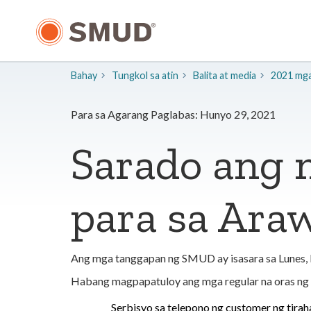
Lumaktaw
sa
Pangunahing
Nilalaman
Bahay
Tungkol sa atin
​Balita at media
2021 mga 
Para sa Agarang Paglabas: Hunyo 29, 2021
Sarado ang
para sa Ara
Ang mga tanggapan ng SMUD ay isasara sa Lunes, 
Habang magpapatuloy ang mga regular na oras ng
Serbisyo sa telepono ng customer ng tirah