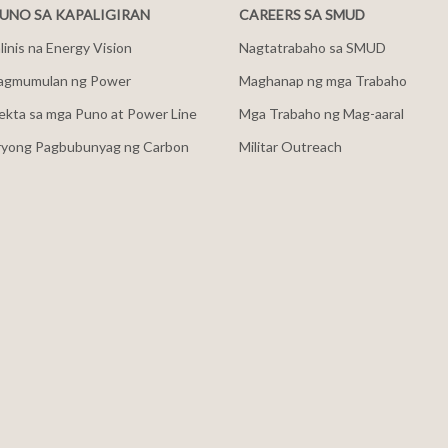
NO SA KAPALIGIRAN
CAREERS SA SMUD
inis na Energy Vision
Nagtatrabaho sa SMUD
agmumulan ng Power
Maghanap ng mga Trabaho
ekta sa mga Puno at Power Line
Mga Trabaho ng Mag-aaral
ryong Pagbubunyag ng Carbon
Militar Outreach