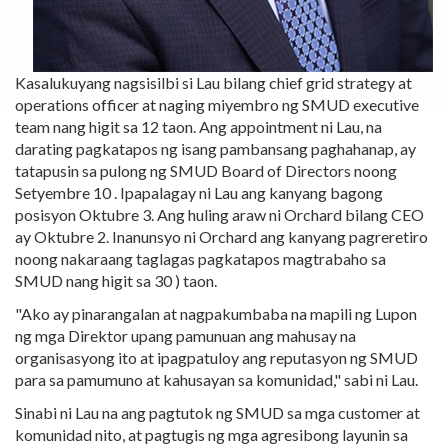
Kasalukuyang nagsisilbi si Lau bilang chief grid strategy at
operations officer at naging miyembro ng SMUD executive
team nang higit sa 12 taon. Ang appointment ni Lau, na
darating pagkatapos ng isang pambansang paghahanap, ay
tatapusin sa pulong ng SMUD Board of Directors noong
Setyembre 10 . Ipapalagay ni Lau ang kanyang bagong
posisyon Oktubre 3. Ang huling araw ni Orchard bilang CEO
ay Oktubre 2. Inanunsyo ni Orchard ang kanyang pagreretiro
noong nakaraang taglagas pagkatapos magtrabaho sa
SMUD nang higit sa 30 ) taon.
"Ako ay pinarangalan at nagpakumbaba na mapili ng Lupon
ng mga Direktor upang pamunuan ang mahusay na
organisasyong ito at ipagpatuloy ang reputasyon ng SMUD
para sa pamumuno at kahusayan sa komunidad," sabi ni Lau.
Sinabi ni Lau na ang pagtutok ng SMUD sa mga customer at
komunidad nito, at pagtugis ng mga agresibong layunin sa