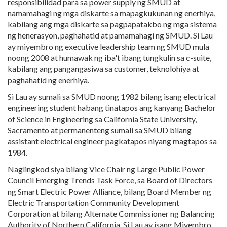
responsibilidad para sa power supply ng SMUD at
namamahagi ng mga diskarte sa mapagkukunan ng enerhiya,
kabilang ang mga diskarte sa pagpapatakbo ng mga sistema
ng henerasyon, paghahatid at pamamahagi ng SMUD. Si Lau
ay miyembro ng executive leadership team ng SMUD mula
noong 2008 at humawak ng iba't ibang tungkulin sa c-suite,
kabilang ang pangangasiwa sa customer, teknolohiya at
paghahatid ng enerhiya.
Si Lau ay sumali sa SMUD noong 1982 bilang isang electrical
engineering student habang tinatapos ang kanyang Bachelor
of Science in Engineering sa California State University,
Sacramento at permanenteng sumali sa SMUD bilang
assistant electrical engineer pagkatapos niyang magtapos sa
1984.
Naglingkod siya bilang Vice Chair ng Large Public Power
Council Emerging Trends Task Force, sa Board of Directors
ng Smart Electric Power Alliance, bilang Board Member ng
Electric Transportation Community Development
Corporation at bilang Alternate Commissioner ng Balancing
Authority of Northern California. Si Lau ay isang Miyembro