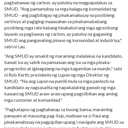
pagbabawas ng carbon, ay patuloy na magpapalakas sa
SMUD. "Ang pamumuhay sa mga halaga ng komunidad ng
SMUD - ang pagbibigay ng pinakamahusay na posibleng
serbisyo at pagiging maaasahan sa pinakamababang
posibleng mga rate habang hinahabol ang mga agresibong
layunin sa pagbawas ng carbon, ay patuloy na gagawing
SMUD ang pangunahing pinuno ng komunidad at industriya,"
sabi ni Lau.
"Ang SMUD ay umakit ng maraming malalakas na kandidato,
bawat isa ay sabik na pamunuan ang isa sa mga pinaka-
progresibo at iginagalang na mga kagamitan sa mundo," sabi
ni Rob Kerth, presidente ng Lupon ng mga Direktor ng
SMUD. "Na ang Lupon na pumili mula sa mga panloob na
kandidato ay nagsasalita ng napakalaking gawain ng mga
kawani ng SMUD araw-araw upang pagsilbihan ang aming
mga customer at komunidad."
“Pagkatapos ng paghahanap sa buong bansa, maraming
panayam at masusing pag-iisip, malinaw na si Paul ang
pinakamahusay na pagpipilian upang i-navigate ang SMUD sa