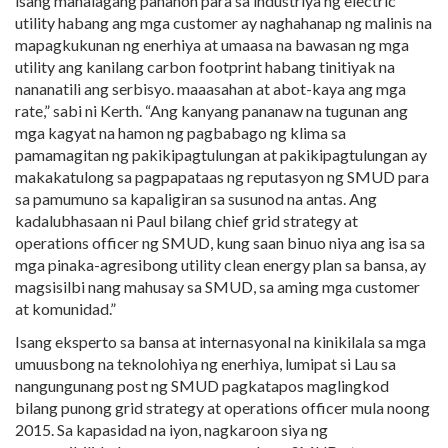
isang mahalagang panahon para sa industriya ng electric
utility habang ang mga customer ay naghahanap ng malinis na
mapagkukunan ng enerhiya at umaasa na bawasan ng mga
utility ang kanilang carbon footprint habang tinitiyak na
nananatili ang serbisyo. maaasahan at abot-kaya ang mga
rate,” sabi ni Kerth. “Ang kanyang pananaw na tugunan ang
mga kagyat na hamon ng pagbabago ng klima sa
pamamagitan ng pakikipagtulungan at pakikipagtulungan ay
makakatulong sa pagpapataas ng reputasyon ng SMUD para
sa pamumuno sa kapaligiran sa susunod na antas. Ang
kadalubhasaan ni Paul bilang chief grid strategy at
operations officer ng SMUD, kung saan binuo niya ang isa sa
mga pinaka-agresibong utility clean energy plan sa bansa, ay
magsisilbi nang mahusay sa SMUD, sa aming mga customer
at komunidad.”
Isang eksperto sa bansa at internasyonal na kinikilala sa mga
umuusbong na teknolohiya ng enerhiya, lumipat si Lau sa
nangungunang post ng SMUD pagkatapos maglingkod
bilang punong grid strategy at operations officer mula noong
2015. Sa kapasidad na iyon, nagkaroon siya ng