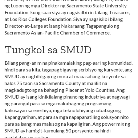
ng Lupon ng mga Direktor ng Sacramento State University
Foundation, kung saan siya ay nagsisilbi rin bilang Treasurer,
at Los Rios Colleges Foundation. Siya ay nagsisilbi bilang
Director-at-Large at isang Nakaraang Tagapangulo ng
Sacramento Asian-Pacific Chamber of Commerce.
Tungkol sa SMUD
Bilang pang-anim na pinakamalaking pag-aari ng komunidad,
hindi para sa kita, tagapagbigay ng serbisyo ng kuryente, ang
SMUD ay nagbibigay ng mura at maaasahang kuryente sa
halos 75 taon sa Sacramento County at maliliit na
magkadugtong na bahagi ng Placer at Yolo Counties. Ang
SMUD ay isang kinikilalang pinuno ng industriya at nagwagi
ng parangal para sa mga makabagong programang
kahusayan sa enerhiya, mga teknolohiyang nababagong
kapangyarihan, at para sa mga napapanatiling solusyon nito
para sa isang mas malusog na kapaligiran. Ang power mix ng
SMUD ay humigit-kumulang 50 porsyento na hindi
naglalabas ng carbon.