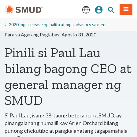
Lumaktaw
Mag-sign In
Paghahanap 
Menu
sa
Pangunahing
English
Nilalaman
2020 mga release ng balita at mga advisory sa media
Para sa Agarang Paglabas: Agosto 31, 2020
Pinili si Paul Lau
bilang bagong CEO at
general manager ng
SMUD
Si Paul Lau, isang 38-taong beterano ng SMUD, ay
pinangalanang humalili kay Arlen Orchard bilang
punong ehekutibo at pangkalahatang tagapamahala