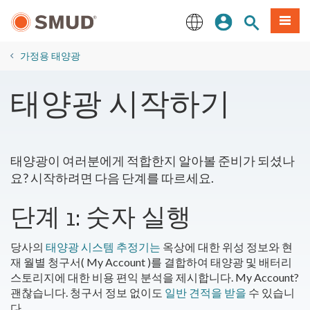
주
로그인
사이트 검색
메뉴
요
콘
English
텐
​가정용 태양광
츠
로
태양광 시작하기
건
너
뛰
기
태양광이 여러분에게 적합한지 알아볼 준비가 되셨나
요? 시작하려면 다음 단계를 따르세요.
단계 1: 숫자 실행
당사의
태양광 시스템 추정기는
옥상에 대한 위성 정보와 현
재 월별 청구서( My Account )를 결합하여 태양광 및 배터리
스토리지에 대한 비용 편익 분석을 제시합니다. My Account?
괜찮습니다. 청구서 정보 없이도
일반 견적을 받을
수 있습니
다.