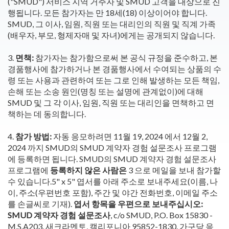
("SMUD") 서비스 지역 거주자 및 SMUD 고객을 대상으로 진
행됩니다. 모든 참가자는 만 18세(18) 이상이어야 합니다.
SMUD, 그 이사, 임원, 직원 또는 대리인의 직원 및 직계 가족
(배우자, 부모, 형제자매 및 자녀)에게는 공개되지 않습니다.
3.
면책:
참가자는 참가함으로써 본 공식 규정을 준수하고, 본
경품행사에 참가하거나 본 경품행사에서 수여되는 상품의 수
령 또는 사용과 관련하여 또는 그로 인해 발생하는 모든 책임,
손해 또는 소송 원인(명칭 또는 설명에 관계없이)에 대해
SMUD 및 그 각 이사, 임원, 직원 또는 대리인을 면책하고 면
책하는 데 동의합니다.
4.
참가 방법:
자동 응모하려면 11월 19, 2024 에서 12월 2,
2024 까지 SMUD의 SMUD 계약자 경험 설문조사 프로그램
에 등록하면 됩니다. SMUD의 SMUD 계약자 경험 설문조사
프로그램에
등록하지 않은 사람은
3 으로 메일을 보내 참가할
수 있습니다.5" x 5" 엽서를 아래 주소로 보내주세요(이름, 나
이, 주소(우편번호 포함), 주간 및 야간 전화번호, 이메일 주소
를 손글씨로 기재).
엽서 항목을 우편으로 보내주십시오:
SMUD 계약자 경험 설문조사
, c/o SMUD, P.O. Box 15830 -
M.S.A203, 새크라멘토, 캘리포니아 95852-1830. 가구당 응