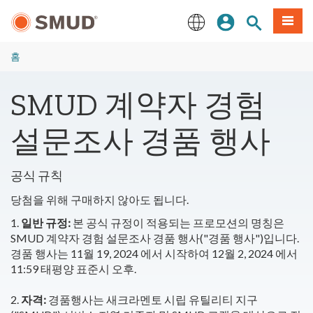
주
로그인
사이트 검색
메뉴
요
콘
English
텐
홈
츠
로
SMUD 계약자 경험
건
너
설문조사 경품 행사
뛰
기
공식 규칙
당첨을 위해 구매하지 않아도 됩니다.
1.
일반 규정:
본 공식 규정이 적용되는 프로모션의 명칭은
SMUD 계약자 경험 설문조사 경품 행사("경품 행사")입니다.
경품 행사는 11월 19, 2024 에서 시작하여 12월 2, 2024 에서
11:59 태평양 표준시 오후.
2.
자격:
경품행사는 새크라멘토 시립 유틸리티 지구